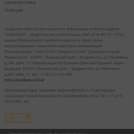
Одноклассники
Телеграм
На данном сайте распространяется информация сетевого издания
"VLADNEWS" - свидетельство о регистрации СМИ ЭЛ № ФС 77 - 72742,
выдано Федеральной службой по надзору в сфере связи,
информационных технологий и массовых коммуникаций
(Роскомнадзор) 17 мая 2018 г. Учредитель ООО "Дальневосточный
Медиа Центр". 690091, Приморский край, г. Владивосток, ул. Уборевича,
д.20А, офис 13. Главный редактор Юркевич Дмитрий Юрьевич. Адрес
редакции: 690091, Приморский край, г. Владивосток, ул. Уборевича,
д.20А, офис 13. Тел.: +7 (423) 2-415-600.
https://mediadv.online/
Электронный адрес редакции: vladnews@inbox.ru. Отдел продаж
«Дальневосточный Медиа Центр» sale@mediadv.online. Тел.: +7 (423)
249-8-800. 18+
Просматривая наш сайт, вы соглашаетесь с