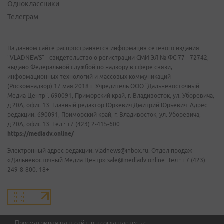
Одноклассники
Телеграм
На данном сайте распространяется информация сетевого издания
"VLADNEWS" - свидетельство о регистрации СМИ ЭЛ № ФС 77 - 72742,
выдано Федеральной службой по надзору в сфере связи,
информационных технологий и массовых коммуникаций
(Роскомнадзор) 17 мая 2018 г. Учредитель ООО "Дальневосточный
Медиа Центр". 690091, Приморский край, г. Владивосток, ул. Уборевича,
д.20А, офис 13. Главный редактор Юркевич Дмитрий Юрьевич. Адрес
редакции: 690091, Приморский край, г. Владивосток, ул. Уборевича,
д.20А, офис 13. Тел.: +7 (423) 2-415-600.
https://mediadv.online/
Электронный адрес редакции: vladnews@inbox.ru. Отдел продаж
«Дальневосточный Медиа Центр» sale@mediadv.online. Тел.: +7 (423)
249-8-800. 18+
Просматривая наш сайт, вы соглашаетесь с