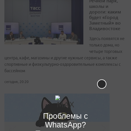
Речной парк,
школы и
дороги: каким
будет «Город
Заметный» во
Владивостоке
Здесь появятся не
только дома, но
четыре торговых
центра, кафе, магазины и другие нужные сервисы, а также
спортивные и физкультурно-оздоровительные комплексы с
бассейном
сегодня, 20:20
Проблемы с
WhatsApp?