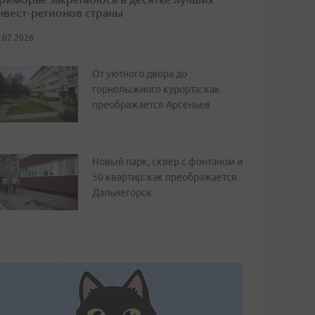
нвест-регионов страны
.07.2026
От уютного двора до
горнолыжного курорта: как
преображается Арсеньев
Новый парк, сквер с фонтаном и
50 квартир: как преображается
Дальнегорск