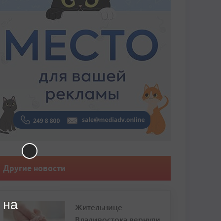
Другие новости
 на
Жительнице
Владивостока вернули