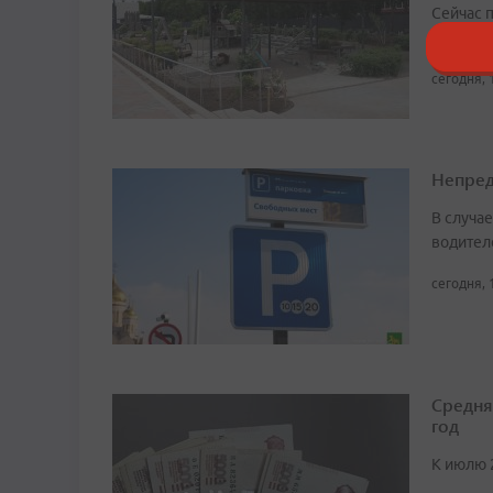
Сейчас 
участке
сегодня, 
Непред
В случа
водител
сегодня, 
Средня
год
К июлю 