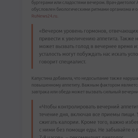
бургерами или сладостями вечером. Врач-диетолог А
обусловлен биологическими ритмами организма и о
RuNews24.ru.
«Вечером уровень гормонов, отвечающих 
привести к увеличению аппетита. Также 
может вызвать голод в вечернее время из-
усталость могут побуждать нас искать усп
говорит специалист.
Капустина добавила, что недосыпание также наруша
повышенному аппетиту. Важным фактором является и
завтрака или обеда может вызвать сильный вечерний
«Чтобы контролировать вечерний аппети
течение дня, включая все приемы пищи.
сжигать калории. Кроме того, важно избег
с ними без помощи еды. Не забывайте о
7-8 часов», – рекомендует диетолог.