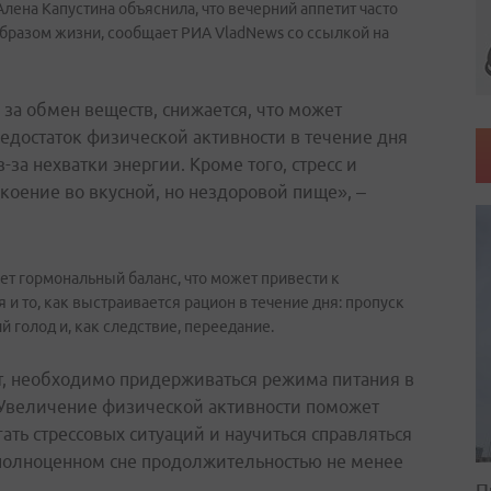
лена Капустина объяснила, что вечерний аппетит часто
бразом жизни, сообщает РИА VladNews со ссылкой на
за обмен веществ, снижается, что может
недостаток физической активности в течение дня
за нехватки энергии. Кроме того, стресс и
окоение во вкусной, но нездоровой пище», –
ет гормональный баланс, что может привести к
 то, как выстраивается рацион в течение дня: пропуск
 голод и, как следствие, переедание.
т, необходимо придерживаться режима питания в
 Увеличение физической активности поможет
ать стрессовых ситуаций и научиться справляться
 полноценном сне продолжительностью не менее
П