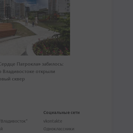
Сердце Патрокла» забилось:
о Владивостоке открыли
овый сквер
Социальные сети
"Владивосток"
vkontakte
ей
Одноклассники