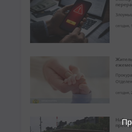
перера
Злоумыш
сегодня, 
Житель
ежемес
Прокура
Отделен
сегодня, 
Набере
Пр
преобр