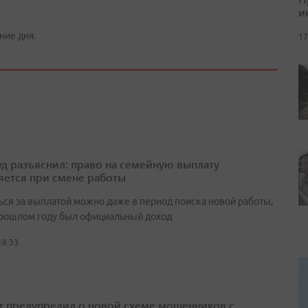
и
ние дня.
17
д разъяснил: право на семейную выплату
яется при смене работы
ься за выплатой можно даже в период поиска новой работы,
прошлом году был официальный доход
18:33
т предупредил о новой схеме мошенников с