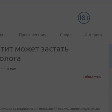
ика
Происшествия
Спорт
Интервью
тит может застать
толога
ения в еде
Общество
м, иногда сталкиваются с неожиданным желанием перекусить