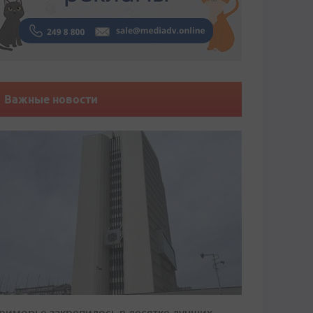
Важные новости
риморье закрепилось в десятке лучших