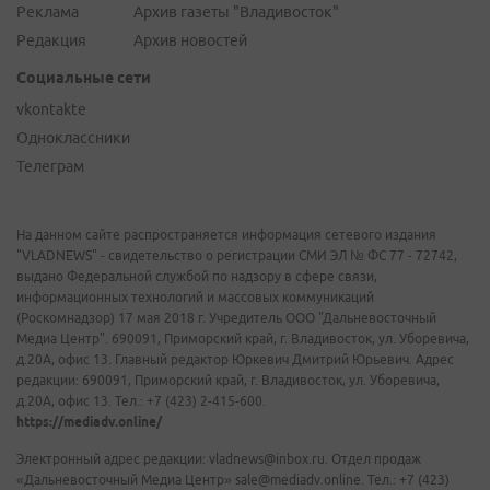
Реклама
Архив газеты "Владивосток"
Редакция
Архив новостей
Социальные сети
vkontakte
Одноклассники
Телеграм
На данном сайте распространяется информация сетевого издания
"VLADNEWS" - свидетельство о регистрации СМИ ЭЛ № ФС 77 - 72742,
выдано Федеральной службой по надзору в сфере связи,
информационных технологий и массовых коммуникаций
(Роскомнадзор) 17 мая 2018 г. Учредитель ООО "Дальневосточный
Медиа Центр". 690091, Приморский край, г. Владивосток, ул. Уборевича,
д.20А, офис 13. Главный редактор Юркевич Дмитрий Юрьевич. Адрес
редакции: 690091, Приморский край, г. Владивосток, ул. Уборевича,
д.20А, офис 13. Тел.: +7 (423) 2-415-600.
https://mediadv.online/
Электронный адрес редакции: vladnews@inbox.ru. Отдел продаж
«Дальневосточный Медиа Центр» sale@mediadv.online. Тел.: +7 (423)