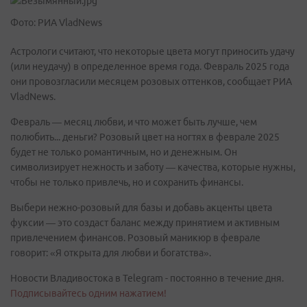
Фото: РИА VladNews
Астрологи считают, что некоторые цвета могут приносить удачу
(или неудачу) в определенное время года. Февраль 2025 года
они провозгласили месяцем розовых оттенков, сообщает РИА
VladNews.
Февраль — месяц любви, и что может быть лучше, чем
полюбить... деньги? Розовый цвет на ногтях в феврале 2025
будет не только романтичным, но и денежным. Он
символизирует нежность и заботу — качества, которые нужны,
чтобы не только привлечь, но и сохранить финансы.
Выбери нежно-розовый для базы и добавь акценты цвета
фуксии — это создаст баланс между принятием и активным
привлечением финансов. Розовый маникюр в феврале
говорит: «Я открыта для любви и богатства».
Новости Владивостока в Telegram - постоянно в течение дня.
Подписывайтесь одним нажатием!