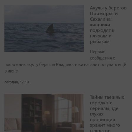
Акулы у берегов
Приморья и
Сахалина:
хищники
подходят к
пляжам и
рыбакам
Первые
сообщения о
появлении акул у берегов Владивостока начали поступать ещё
в июне
сегодня, 12:18
Тайны таежных
городков:
сериалы, где
глухая
провинция
хранит много
секретов