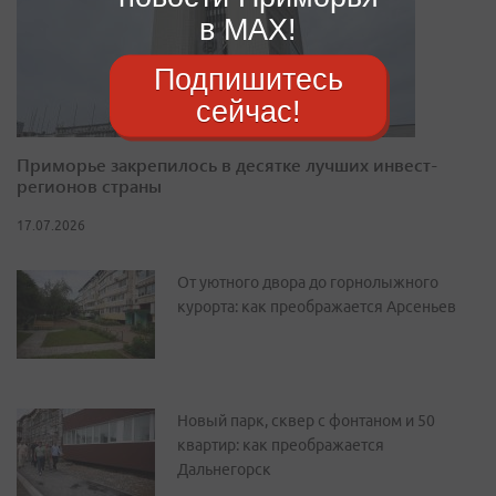
в MAX!
Подпишитесь
сейчас!
Приморье закрепилось в десятке лучших инвест-
регионов страны
17.07.2026
От уютного двора до горнолыжного
курорта: как преображается Арсеньев
Новый парк, сквер с фонтаном и 50
квартир: как преображается
Дальнегорск