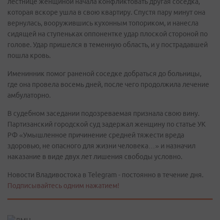
лестнице женщиной начала конфликтовать другая соседка,
которая вскоре ушла в свою квартиру. Спустя пару минут она
вернулась, вооружившись кухонным топориком, и нанесла
сидящей на ступеньках оппонентке удар плоской стороной по
голове. Удар пришелся в теменную область, и у пострадавшей
пошла кровь.
Именинник помог раненой соседке добраться до больницы,
где она провела восемь дней, после чего продолжила лечение
амбулаторно.
В судебном заседании подозреваемая признала свою вину.
Партизанский городской суд задержал женщину по статье УК
РФ «Умышленное причинение средней тяжести вреда
здоровью, не опасного для жизни человека…» и назначил
наказание в виде двух лет лишения свободы условно.
Новости Владивостока в Telegram - постоянно в течение дня.
Подписывайтесь одним нажатием!