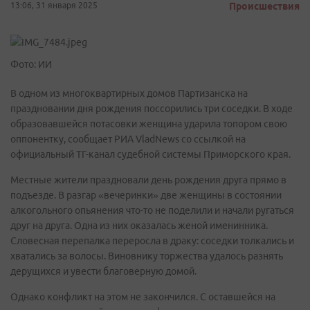
13:06, 31 января 2025
Происшествия
Фото: ИИ
В одном из многоквартирных домов Партизанска на
праздновании дня рождения поссорились три соседки. В ходе
образовавшейся потасовки женщина ударила топором свою
оппонентку, сообщает РИА VladNews со ссылкой на
официальный ТГ-канал судебной системы Приморского края.
Местные жители праздновали день рождения друга прямо в
подъезде. В разгар «вечеринки» две женщины в состоянии
алкогольного опьянения что-то не поделили и начали ругаться
друг на друга. Одна из них оказалась женой именинника.
Словесная перепалка переросла в драку: соседки толкались и
хватались за волосы. Виновнику торжества удалось разнять
дерущихся и увести благоверную домой.
Однако конфликт на этом не закончился. С оставшейся на