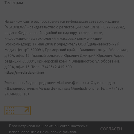
Телеграм
На данном сайте распространяется информация сетевого издания
"VLADNEWS" - свидетельство о регистрации СМИ ЭЛ № ФС 77 - 72742,
выдано Федеральной службой по надзору в сфере связи,
информационных технологий и массовых коммуникаций
(Роскомнадзор) 17 мая 2018 г. Учредитель ООО "Дальневосточный
Медиа Центр". 690091, Приморский край, г. Владивосток, ул. Уборевича,
д.20А, офис 13. Главный редактор Юркевич Дмитрий Юрьевич. Адрес
редакции: 690091, Приморский край, г. Владивосток, ул. Уборевича,
д.20А, офис 13. Тел.: +7 (423) 2-415-600.
https://mediadv.online/
Электронный адрес редакции: vladnews@inbox.ru. Отдел продаж
«Дальневосточный Медиа Центр» sale@mediadv.online. Тел.: +7 (423)
249-8-800. 18+
Просматривая наш сайт, вы соглашаетесь с
СОГЛАСЕН
использованием нами
cookie-файлов
.