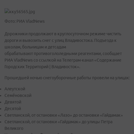
Фото: РИА VladNews
Дорожники продолжают в круглосуточном режиме чистить
дороги и вывозить снег с улиц Владивостока. Подъезда к
школам, больницам и детсадам
обрабатывают противогололедными реагентами, сообщает
РИА VladNews со ссылкой на Телеграм-канал «Содержание
Городских Территорий | Владивосток».
Прошедшей ночью снегоуборочные работы провели на улицах:
Алеутской
Семёновской
Девятой
Десятой
Светланской, от остановки «Лазо» до остановки «Гайдамак»
Светланской, от остановки «Гайдамак» до улицы Петра
Великого