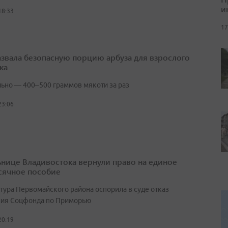
и
18:33
17
азвала безопасную порцию арбуза для взрослого
ка
ьно — 400–500 граммов мякоти за раз
23:06
нице Владивостока вернули право на единое
ячное пособие
тура Первомайского района оспорила в суде отказ
ия Соцфонда по Приморью
20:19