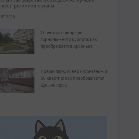
нвест-регионов страны
.07.2026
От уютного двора до
горнолыжного курорта: как
преображается Арсеньев
Новый парк, сквер с фонтаном и
50 квартир: как преображается
Дальнегорск