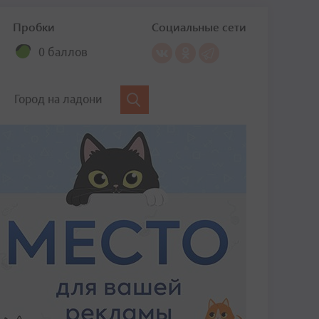
Пробки
Социальные сети
0 баллов
Город на ладони