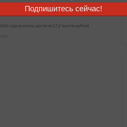
Подпишитесь сейчас!
я пенсия в России выросла на 2 тысячи рублей за
2026 года выплаты достигли 27,2 тысячи рублей
17:21