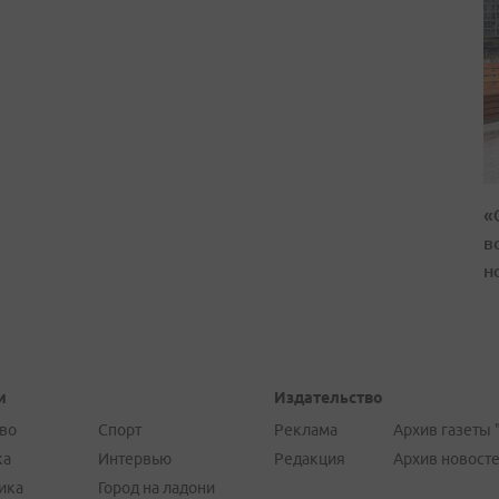
«
в
н
и
Издательство
во
Спорт
Реклама
Архив газеты 
ка
Интервью
Редакция
Архив новост
ика
Город на ладони