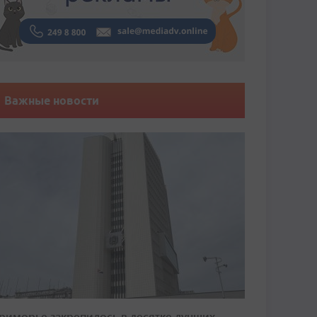
Важные новости
риморье закрепилось в десятке лучших