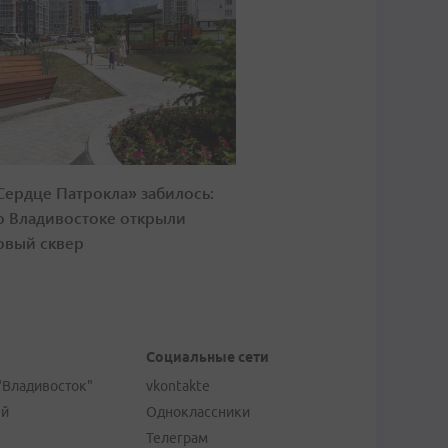
Сердце Патрокла» забилось:
о Владивостоке открыли
овый сквер
Социальные сети
"Владивосток"
vkontakte
ей
Одноклассники
Телеграм