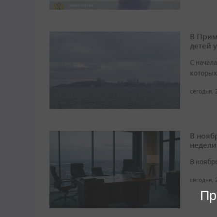
В Прим
детей 
С начала
которых
сегодня, 
В нояб
недели
В ноябре
сегодня, 
Пр