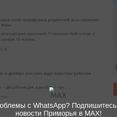
орье хотят штрафовать родителей за оставление
у воды
 лета в регионе произошло 25 происшествий на воде, в
 погибли 18 человек
22:18
ре и декабре россиян ждут короткие рабочие
 — два рабочих дня, в декабре — три
21:09
облемы с WhatsApp? Подпишитесь
новости Приморья в MAX!