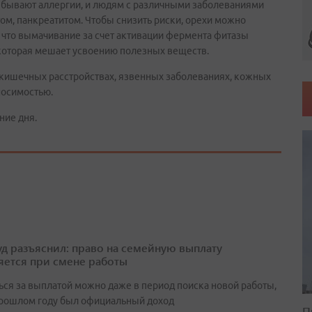
х бывают аллергии, и людям с различными заболеваниями
м, панкреатитом. Чтобы снизить риски, орехи можно
, что вымачивание за счет активации фермента фитазы
которая мешает усвоению полезных веществ.
 кишечных расстройствах, язвенных заболеваниях, кожных
носимостью.
ние дня.
д разъяснил: право на семейную выплату
яется при смене работы
ься за выплатой можно даже в период поиска новой работы,
прошлом году был официальный доход
П