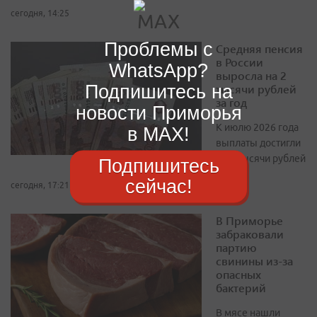
сегодня, 14:25
Проблемы с
Средняя пенсия
в России
WhatsApp?
выросла на 2
Подпишитесь на
тысячи рублей
за год
новости Приморья
К июлю 2026 года
в MAX!
выплаты достигли
27,2 тысячи рублей
Подпишитесь
сейчас!
сегодня, 17:21
В Приморье
забраковали
партию
свинины из-за
опасных
бактерий
В мясе нашли