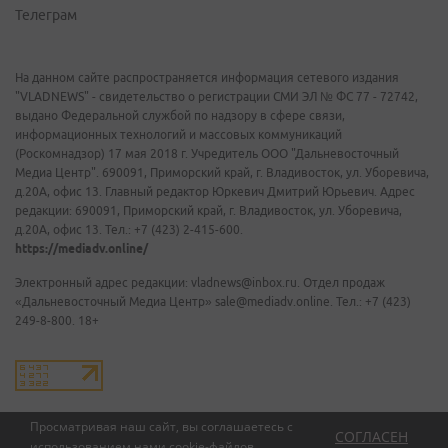
Телеграм
На данном сайте распространяется информация сетевого издания
"VLADNEWS" - свидетельство о регистрации СМИ ЭЛ № ФС 77 - 72742,
выдано Федеральной службой по надзору в сфере связи,
информационных технологий и массовых коммуникаций
(Роскомнадзор) 17 мая 2018 г. Учредитель ООО "Дальневосточный
Медиа Центр". 690091, Приморский край, г. Владивосток, ул. Уборевича,
д.20А, офис 13. Главный редактор Юркевич Дмитрий Юрьевич. Адрес
редакции: 690091, Приморский край, г. Владивосток, ул. Уборевича,
д.20А, офис 13. Тел.: +7 (423) 2-415-600.
https://mediadv.online/
Электронный адрес редакции: vladnews@inbox.ru. Отдел продаж
«Дальневосточный Медиа Центр» sale@mediadv.online. Тел.: +7 (423)
249-8-800. 18+
Просматривая наш сайт, вы соглашаетесь с
СОГЛАСЕН
использованием нами
cookie-файлов
.