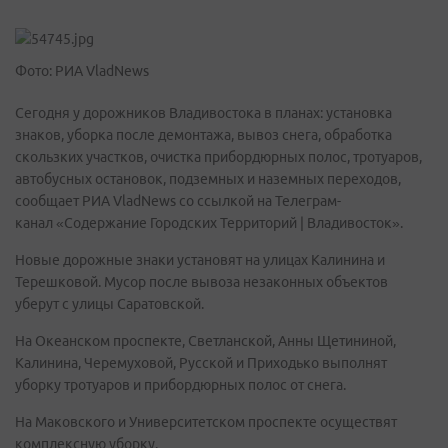
Фото: РИА VladNews
Сегодня у дорожников Владивостока в планах: установка
знаков, уборка после демонтажа, вывоз снега, обработка
скользких участков, очистка прибордюрных полос, тротуаров,
автобусных остановок, подземных и наземных переходов,
сообщает РИА VladNews со ссылкой на Телеграм-
канал «Содержание Городских Территорий | Владивосток».
Новые дорожные знаки установят на улицах Калинина и
Терешковой. Мусор после вывоза незаконных объектов
уберут с улицы Саратовской.
На Океанском проспекте, Светланской, Анны Щетининой,
Калинина, Черемуховой, Русской и Приходько выполнят
уборку тротуаров и прибордюрных полос от снега.
На Маковского и Университетском проспекте осуществят
комплексную уборку.