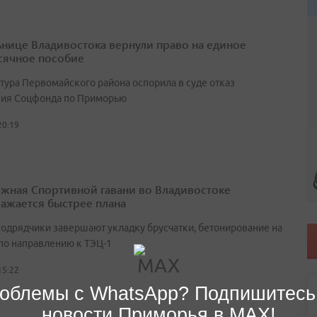
нице Владивостока вернули право на единое
ячное пособие
тура Первомайского района оспорила в суде отказ
ия Соцфонда по Приморью
20:19
жная Спортивной гавани во Владивостоке
ажается быстрее плана
подрядчики завершают укладку брусчатки, бетонирование на
 по направлению к ТЭЦ-1
15:22
облемы с WhatsApp? Подпишитесь
новости Приморья в MAX!