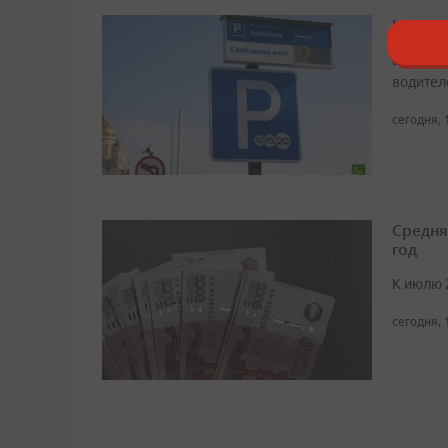
Непред
В случа
водител
сегодня, 
Средня
год
К июлю 
сегодня, 