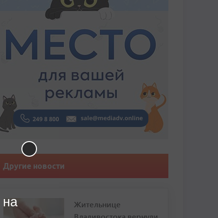
Другие новости
 на
Жительнице
Владивостока вернули