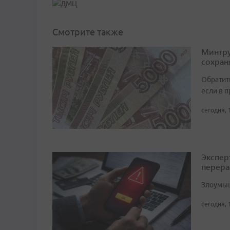
Смотрите также
Минтру
сохран
Обратит
если в 
сегодня, 
Экспер
перера
Злоумыш
сегодня, 