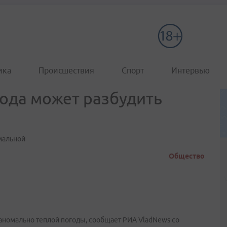
ика
Происшествия
Спорт
Интервью
ода может разбудить
имальной
Общество
 аномально теплой погоды, сообщает РИА VladNews со