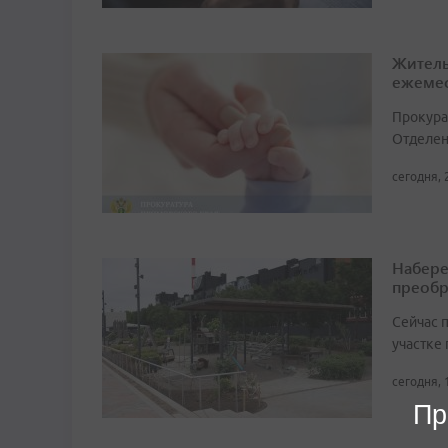
Житель
ежемес
Прокура
Отделен
сегодня, 
Набере
преобр
Сейчас 
участке
сегодня, 
Пр