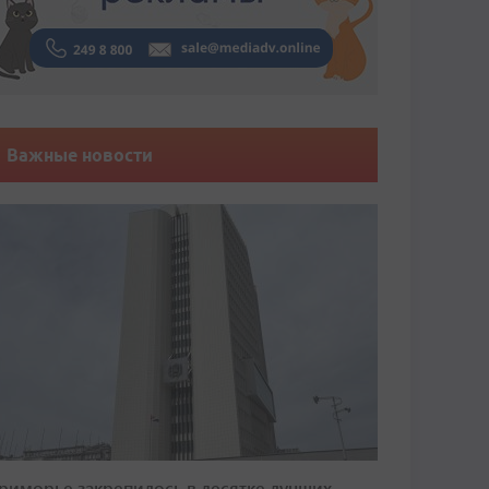
Важные новости
риморье закрепилось в десятке лучших