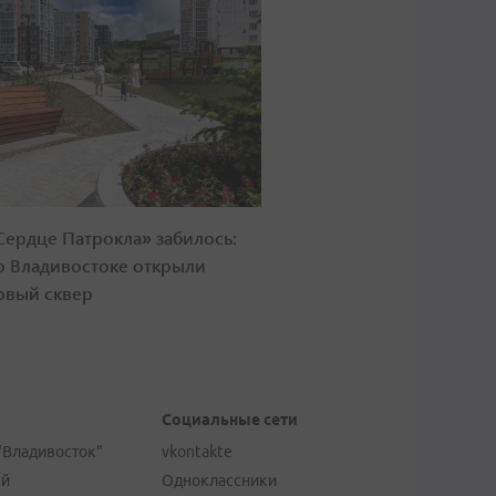
Сердце Патрокла» забилось:
о Владивостоке открыли
овый сквер
Социальные сети
"Владивосток"
vkontakte
ей
Одноклассники