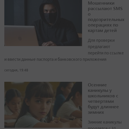
Мошенники
рассылают SMS
о
подозрительных
операциях по
картам детей
Для проверки
предлагают
перейти по ссылке
и ввести данные паспорта и банковского приложения
сегодня, 19:48
Осенние
каникулы у
школьников с
четвертями
будут длиннее
зимних
Зимние каникулы
продлятся с 31