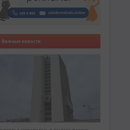
Важные новости
риморье закрепилось в десятке лучших