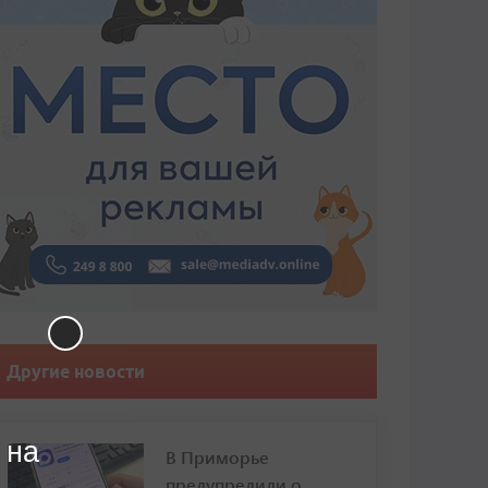
Другие новости
 на
В Приморье
предупредили о