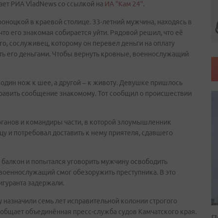
ает РИА VladNews со ссылкой на
ИА "Кам 24"
.
оноцкой в краевой столице. 33-летний мужчина, находясь в
что его знакомая собирается уйти. Рядовой решил, что её
о, сослуживец, которому он перевел деньги на оплату
ть его деньгами. Чтобы вернуть кровные, военнослужащий
один нож к шее, а другой – к животу. Девушке пришлось
тправить сообщение знакомому. Тот сообщил о происшествии
ганов и командиры части, в которой злоумышленник
цу и потребовал доставить к нему приятеля, сдавшего
з балкон и попытался уговорить мужчину освободить
 военнослужащий смог обезоружить преступника. В это
игуранта задержали.
назначили семь лет исправительной колонии строгого
ообщает объединённая пресс-служба судов Камчатского края.
П