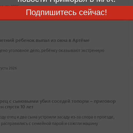
августа 2026
Подпишитесь сейчас!
етний ребенок выпал из окна в Артёме
ено уголовное дело, ребёнку оказывают экстренную
вгуста 2026
ец с сыновьями убил соседей топорм – приговор
н спустя 10 лет
оду отец и два сына устроили засаду из‑за спора о проезде,
 расправились с семейной парой и сожгли машину