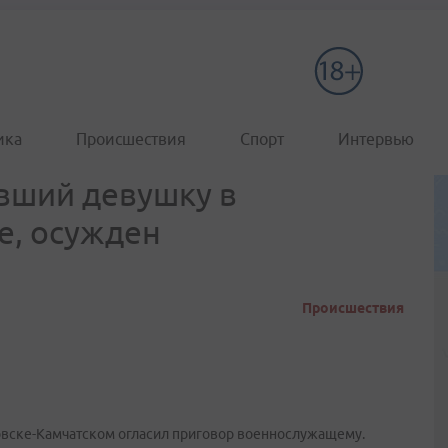
ика
Происшествия
Спорт
Интервью
вший девушку в
е, осужден
Происшествия
овске-Камчатском огласил приговор военнослужащему.