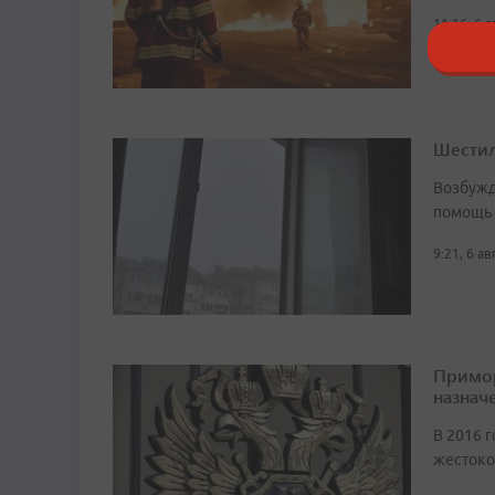
11:16, 6 
Шестил
Возбужд
помощь
9:21, 6 а
Примор
назначе
В 2016 г
жестоко