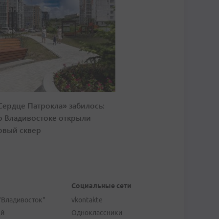
Сердце Патрокла» забилось:
о Владивостоке открыли
овый сквер
Социальные сети
"Владивосток"
vkontakte
ей
Одноклассники