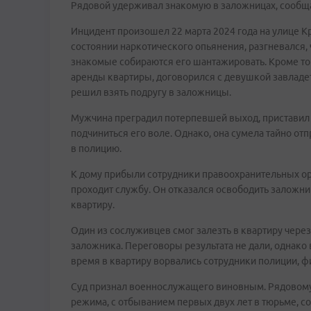
Рядовой удерживал знакомую в заложницах, сообщ
Инцидент произошел 22 марта 2024 года на улице Кр
состоянии наркотического опьянения, разгневался, 
знакомые собираются его шантажировать. Кроме тог
аренды квартиры, договорился с девушкой завладе
решил взять подругу в заложницы.
Мужчина преградил потерпевшей выход, приставил 
подчиниться его воле. Однако, она сумела тайно о
в полицию.
К дому прибыли сотрудники правоохранительных ор
проходит службу. Он отказался освободить заложни
квартиру.
Один из сослуживцев смог залезть в квартиру чере
заложника. Переговоры результата не дали, однако
время в квартиру ворвались сотрудники полиции, ф
Суд признал военнослужащего виновным. Рядовому 
режима, с отбыванием первых двух лет в тюрьме, с