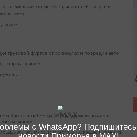
ние племянники, которые находились с ней в квартире,
ы под опеку
вгуста 2026
дке грузовой фургон опрокинулся и повредил авто
ю, пострадавших нет
августа 2026
шом Камне огнеборцы МЧС потушили пожар в
енном здании
облемы с WhatsApp? Подпишитесь
лощадь возгорания составила около 160 квадратных метров
новости Приморья в MAX!