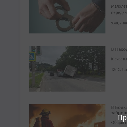
Малолет
передан
9:48, 7 а
В Нахо
К счасть
12:12, 6 
В Боль
заброш
Пр
Общая п