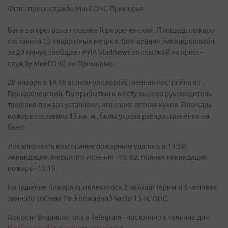
Фото: пресс-служба МинГОЧС Приморья
Баня загорелась в поселке Горнореченский. Площадь пожара
составила 15 квадратных метров. Возгорание ликвидировали
за 20 минут, сообщает РИА VladNews со ссылкой на пресс-
службу МинГОЧС по Приморью.
20 января в 14.48 вспыхнула хозяйственная постройка в п.
Горнореченский. По прибытию к месту вызова руководитель
тушения пожара установил, что горит летняя кухня. Площадь
пожара составила 15 кв. м., была угроза распространения на
баню.
Локализовать возгорание пожарным удалось в 14:59;
ликвидация открытого горения - 15: 02; полная ликвидация
пожара - 15:19.
На тушение пожара привлекалось 2 автоцистерны и 5 человек
личного состава 78-й пожарной части 13-го ОПС.
Новости Владивостока в Telegram - постоянно в течение дня.