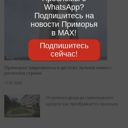
WhatsApp?
Подпишитесь на
новости Приморья
в MAX!
Подпишитесь
сейчас!
Приморье закрепилось в десятке лучших инвест-
регионов страны
17.07.2026
От уютного двора до горнолыжного
курорта: как преображается Арсеньев