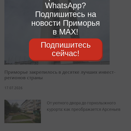
WhatsApp?
Подпишитесь на
новости Приморья
в MAX!
Подпишитесь
сейчас!
Приморье закрепилось в десятке лучших инвест-
регионов страны
17.07.2026
От уютного двора до горнолыжного
курорта: как преображается Арсеньев