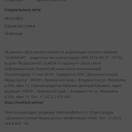
Социальные сети
vkontakte
Одноклассники
Телеграм
На данном сайте распространяется информация сетевого издания
"VLADNEWS" - свидетельство о регистрации СМИ ЭЛ № ФС 77 - 72742,
выдано Федеральной службой по надзору в сфере связи,
информационных технологий и массовых коммуникаций
(Роскомнадзор) 17 мая 2018 г. Учредитель ООО "Дальневосточный
Медиа Центр". 690091, Приморский край, г. Владивосток, ул. Уборевича,
д.20А, офис 13. Главный редактор Юркевич Дмитрий Юрьевич. Адрес
редакции: 690091, Приморский край, г. Владивосток, ул. Уборевича,
д.20А, офис 13. Тел.: +7 (423) 2-415-600.
https://mediadv.online/
Электронный адрес редакции: vladnews@inbox.ru. Отдел продаж
«Дальневосточный Медиа Центр» sale@mediadv.online. Тел.: +7 (423)
249-8-800. 18+