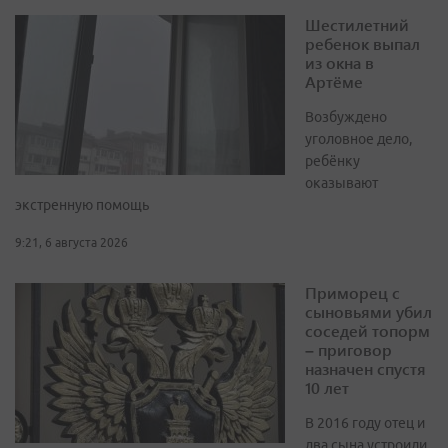
Шестилетний
ребенок выпал
из окна в
Артёме
Возбуждено
уголовное дело,
ребёнку
оказывают
экстренную помощь
9:21, 6 августа 2026
Приморец с
сыновьями убил
соседей топорм
– приговор
назначен спустя
10 лет
В 2016 году отец и
два сына устроили