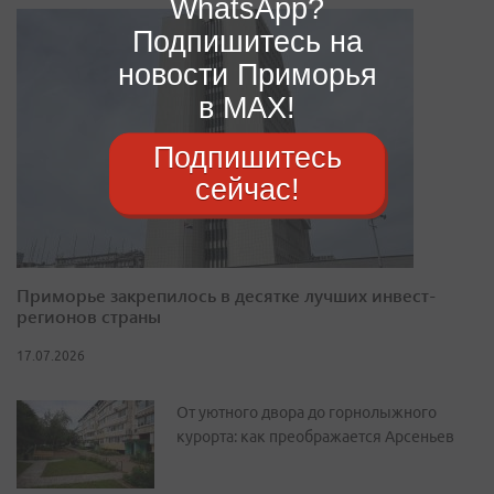
WhatsApp?
Подпишитесь на
новости Приморья
в MAX!
Подпишитесь
сейчас!
Приморье закрепилось в десятке лучших инвест-
регионов страны
17.07.2026
От уютного двора до горнолыжного
курорта: как преображается Арсеньев