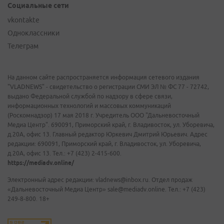
Социальные сети
vkontakte
Одноклассники
Телеграм
На данном сайте распространяется информация сетевого издания
"VLADNEWS" - свидетельство о регистрации СМИ ЭЛ № ФС 77 - 72742,
выдано Федеральной службой по надзору в сфере связи,
информационных технологий и массовых коммуникаций
(Роскомнадзор) 17 мая 2018 г. Учредитель ООО "Дальневосточный
Медиа Центр". 690091, Приморский край, г. Владивосток, ул. Уборевича,
д.20А, офис 13. Главный редактор Юркевич Дмитрий Юрьевич. Адрес
редакции: 690091, Приморский край, г. Владивосток, ул. Уборевича,
д.20А, офис 13. Тел.: +7 (423) 2-415-600.
https://mediadv.online/
Электронный адрес редакции: vladnews@inbox.ru. Отдел продаж
«Дальневосточный Медиа Центр» sale@mediadv.online. Тел.: +7 (423)
249-8-800. 18+