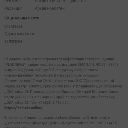
Реклама
Архив газеты "Владивосток"
Редакция
Архив новостей
Социальные сети
vkontakte
Одноклассники
Телеграм
На данном сайте распространяется информация сетевого издания
"VLADNEWS" - свидетельство о регистрации СМИ ЭЛ № ФС 77 - 72742,
выдано Федеральной службой по надзору в сфере связи,
информационных технологий и массовых коммуникаций
(Роскомнадзор) 17 мая 2018 г. Учредитель ООО "Дальневосточный
Медиа Центр". 690091, Приморский край, г. Владивосток, ул. Уборевича,
д.20А, офис 13. Главный редактор Юркевич Дмитрий Юрьевич. Адрес
редакции: 690091, Приморский край, г. Владивосток, ул. Уборевича,
д.20А, офис 13. Тел.: +7 (423) 2-415-600.
https://mediadv.online/
Электронный адрес редакции: vladnews@inbox.ru. Отдел продаж
«Дальневосточный Медиа Центр» sale@mediadv.online. Тел.: +7 (423)