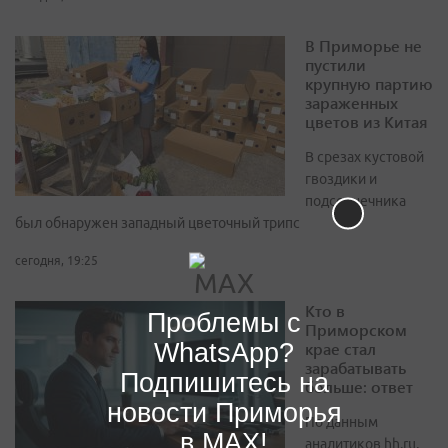
В Приморье не
пустили
крупную партию
зараженных
цветов из Китая
В срезах кустовой
гвоздики и
подсолнечника
был обнаружен западный цветочный трипс
сегодня, 19:25
Кто в
Проблемы с
Приморском
WhatsApp?
крае стал
зарабатывать
Подпишитесь на
больше: ответ
новости Приморья
По данным
в MAX!
аналитиков hh.ru,