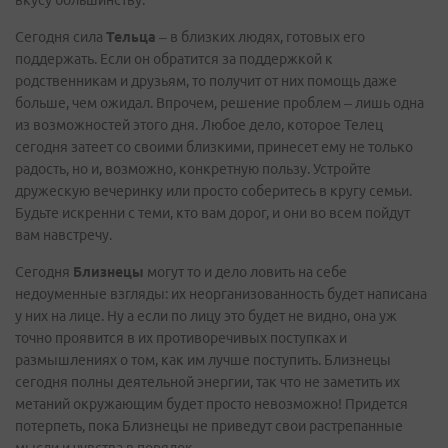
вкусу большинству.
Сегодня сила
Тельца
– в близких людях, готовых его
поддержать. Если он обратится за поддержкой к
родственникам и друзьям, то получит от них помощь даже
больше, чем ожидал. Впрочем, решение проблем – лишь одна
из возможностей этого дня. Любое дело, которое Телец
сегодня затеет со своими близкими, принесет ему не только
радость, но и, возможно, конкретную пользу. Устройте
дружескую вечеринку или просто соберитесь в кругу семьи.
Будьте искренни с теми, кто вам дорог, и они во всем пойдут
вам навстречу.
Сегодня
Близнецы
могут то и дело ловить на себе
недоуменные взгляды: их неорганизованность будет написана
у них на лице. Ну а если по лицу это будет не видно, она уж
точно проявится в их противоречивых поступках и
размышлениях о том, как им лучше поступить. Близнецы
сегодня полны деятельной энергии, так что не заметить их
метаний окружающим будет просто невозможно! Придется
потерпеть, пока Близнецы не приведут свои растрепанные