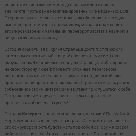
оставить в своей жизни место для новых идей и новых
знакомств, пусть даже незапланированных и нежданных. Если
Скорпион будет полностью открыт для общения, то сегодня
имеет шанс встретиться с человеком, который произведет в
его мировоззрении маленький переворот, заставив на многие
вещи взглянуть по-новому.
Сегодня социальная энергия
Стрельца
достигнет пика: его
энтузиазм и позитивный настрой обеспечат ему симпатии
окружающих. Это отличный день для Стрельца, чтобы привлечь
на свою сторону людей: провести сложные переговоры,
поставить точку в конфликте, заручиться поддержкой или
просто завести приятное знакомство. Стрелец сумеет заразить
собеседника своим интересом и заставит прислушаться к себе.
Сегодня любая его деятельность в этом направлении
практически обречена на успех!
Сегодня
Козерог
в состоянии завоевать весь мир! По крайней
мере, именно на это он будет настроен. Самое интересное, что
его самоуверенность будет иметь под собой основу – Козерог
действительно способен сегодня на многое. Его энергия не