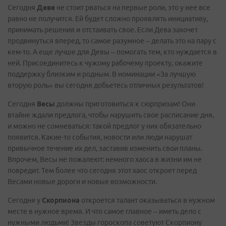
Сегодня
Деве
не стоит рваться на первые роли, это у нее все
равно не получится. Ей будет сложно проявлять инициативу,
принимать решения и отстаивать свое. Если Дева захочет
продвинуться вперед, то самое разумное – делать это на пару с
кем-то. А еще лучше для Девы – помогать тем, кто нуждается в
ней. Присоединитесь к чужому рабочему проекту, окажите
поддержку близким и родным. В номинации «За лучшую
вторую роль» вы сегодня добьетесь отличных результатов!
Сегодня
Весы
должны приготовиться к сюрпризам! Они
втайне ждали предлога, чтобы нарушить свое расписание дня,
и можно не сомневаться: такой предлог у них обязательно
появится. Какие-то события, новости или люди нарушат
привычное течение их дел, заставив изменить свои планы.
Впрочем, Весы не пожалеют: немного хаоса в жизни им не
повредит. Тем более что сегодня этот хаос откроет перед
Весами новые дороги и новые возможности.
Сегодня у
Скорпиона
откроется талант оказываться в нужном
месте в нужное время. И что самое главное – иметь дело с
нужными людьми! Звезды гороскопа советуют Скорпиону