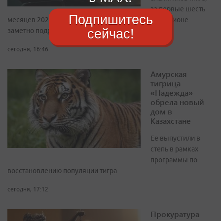
за первые шесть
Подпишитесь
месяцев 2026 года зарплатные предложения в регионе
сейчас!
заметно подросли
сегодня, 16:46
Амурская
тигрица
«Надежда»
обрела новый
дом в
Казахстане
Ее выпустили в
степь в рамках
программы по
восстановлению популяции тигра
сегодня, 17:12
Прокуратура