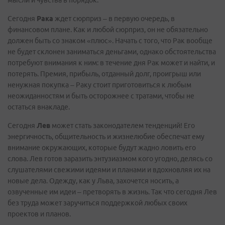
мысли и чувства в порядок.
Сегодня
Рака
ждет сюрприз – в первую очередь, в
финансовом плане. Как и любой сюрприз, он не обязательно
должен быть со знаком «плюс». Начать с того, что Рак вообще
не будет склонен заниматься деньгами, однако обстоятельства
потребуют внимания к ним: в течение дня Рак может и найти, и
потерять. Премия, прибыль, отданный долг, проигрыш или
ненужная покупка – Раку стоит приготовиться к любым
неожиданностям и быть осторожнее с тратами, чтобы не
остаться внакладе.
Сегодня
Лев
может стать законодателем тенденций! Его
энергичность, общительность и жизнелюбие обеспечат ему
внимание окружающих, которые будут жадно ловить его
слова. Лев готов заразить энтузиазмом кого угодно, делясь со
слушателями свежими идеями и планами и вдохновляя их на
новые дела. Одежду, как у Льва, захочется носить, а
озвученные им идеи – претворять в жизнь. Так что сегодня Лев
без труда может заручиться поддержкой любых своих
проектов и планов.