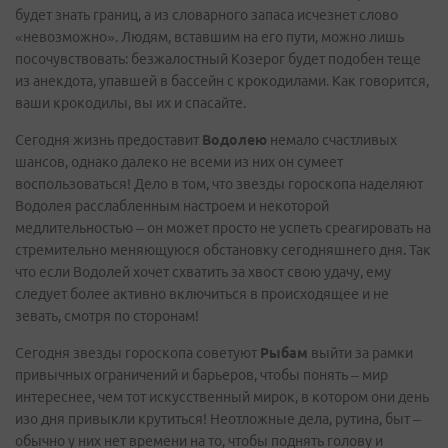
будет знать границ, а из словарного запаса исчезнет слово
«невозможно». Людям, вставшим на его пути, можно лишь
посочувствовать: безжалостный Козерог будет подобен теще
из анекдота, упавшей в бассейн с крокодилами. Как говорится,
ваши крокодилы, вы их и спасайте.
Сегодня жизнь предоставит
Водолею
немало счастливых
шансов, однако далеко не всеми из них он сумеет
воспользоваться! Дело в том, что звезды гороскопа наделяют
Водолея расслабленным настроем и некоторой
медлительностью – он может просто не успеть среагировать на
стремительно меняющуюся обстановку сегодняшнего дня. Так
что если Водолей хочет схватить за хвост свою удачу, ему
следует более активно включиться в происходящее и не
зевать, смотря по сторонам!
Сегодня звезды гороскопа советуют
Рыбам
выйти за рамки
привычных ограничений и барьеров, чтобы понять – мир
интереснее, чем тот искусственный мирок, в котором они день
изо дня привыкли крутиться! Неотложные дела, рутина, быт –
обычно у них нет времени на то, чтобы поднять голову и