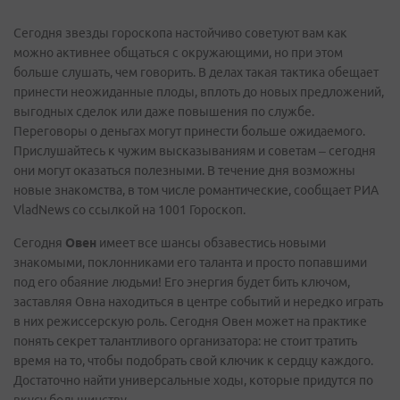
Сегодня звезды гороскопа настойчиво советуют вам как
можно активнее общаться с окружающими, но при этом
больше слушать, чем говорить. В делах такая тактика обещает
принести неожиданные плоды, вплоть до новых предложений,
выгодных сделок или даже повышения по службе.
Переговоры о деньгах могут принести больше ожидаемого.
Прислушайтесь к чужим высказываниям и советам – сегодня
они могут оказаться полезными. В течение дня возможны
новые знакомства, в том числе романтические, сообщает РИА
VladNews со ссылкой на 1001 Гороскоп.
Сегодня
Овен
имеет все шансы обзавестись новыми
знакомыми, поклонниками его таланта и просто попавшими
под его обаяние людьми! Его энергия будет бить ключом,
заставляя Овна находиться в центре событий и нередко играть
в них режиссерскую роль. Сегодня Овен может на практике
понять секрет талантливого организатора: не стоит тратить
время на то, чтобы подобрать свой ключик к сердцу каждого.
Достаточно найти универсальные ходы, которые придутся по