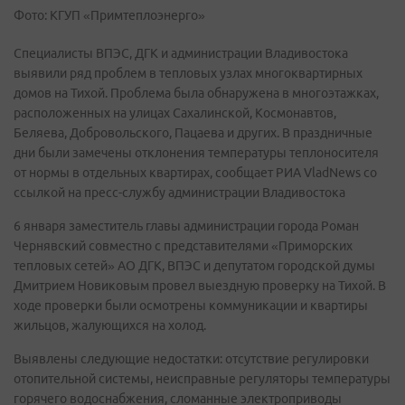
Фото: КГУП «Примтеплоэнерго»
Специалисты ВПЭС, ДГК и администрации Владивостока
выявили ряд проблем в тепловых узлах многоквартирных
домов на Тихой. Проблема была обнаружена в многоэтажках,
расположенных на улицах Сахалинской, Космонавтов,
Беляева, Добровольского, Пацаева и других. В праздничные
дни были замечены отклонения температуры теплоносителя
от нормы в отдельных квартирах, сообщает РИА VladNews со
ссылкой на пресс-службу администрации Владивостока
6 января заместитель главы администрации города Роман
Чернявский совместно с представителями «Приморских
тепловых сетей» АО ДГК, ВПЭС и депутатом городской думы
Дмитрием Новиковым провел выездную проверку на Тихой. В
ходе проверки были осмотрены коммуникации и квартиры
жильцов, жалующихся на холод.
Выявлены следующие недостатки: отсутствие регулировки
отопительной системы, неисправные регуляторы температуры
горячего водоснабжения, сломанные электроприводы