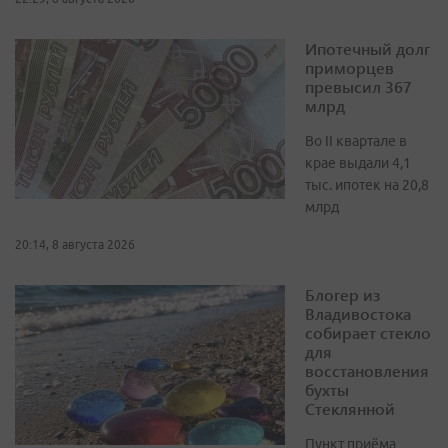
Ипотечный долг
приморцев
превысил 367
млрд
Во II квартале в
крае выдали 4,1
тыс. ипотек на 20,8
млрд
20:14, 8 августа 2026
Блогер из
Владивостока
собирает стекло
для
восстановления
бухты
Стеклянной
Пункт приёма