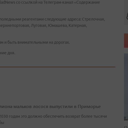
ladNews со ссылкой на Телеграм-канал «Содержание
лоледными реагентами следующие адреса:
Стрелочная,
Верхнепортовая, Луговая, Юмашева, Катерная,
м и быть внимательными на дорогах.
ние дня.
лиона мальков лосося выпустили в Приморье
2030 годам это должно обеспечить возврат более тысячи
бы
П