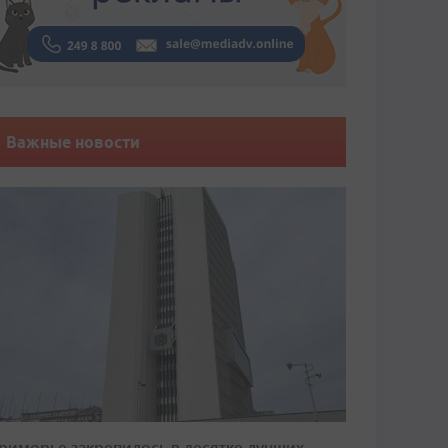
Важные новости
риморье закрепилось в десятке лучших