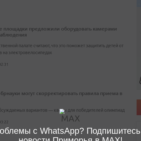
е площадки предложили оборудовать камерами
наблюдения
венной палате считают, что это поможет защитить детей от
в на электровелосипедах
02:31
брнауки могут скорректировать правила приема в
бсуждаемых вариантов — квоты для победителей олимпиад
03:22
облемы с WhatsApp? Подпишитесь
новости Приморья в MAX!