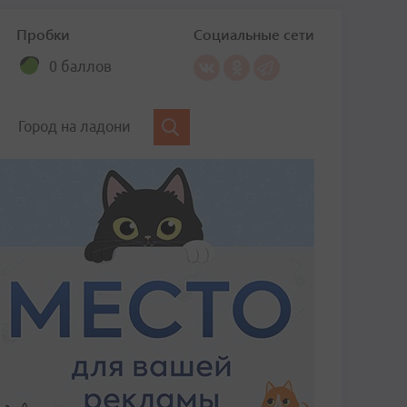
Пробки
Социальные сети
0 баллов
Город на ладони