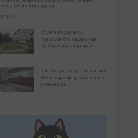
нвест-регионов страны
.07.2026
От уютного двора до
горнолыжного курорта: как
преображается Арсеньев
Новый парк, сквер с фонтаном и
50 квартир: как преображается
Дальнегорск