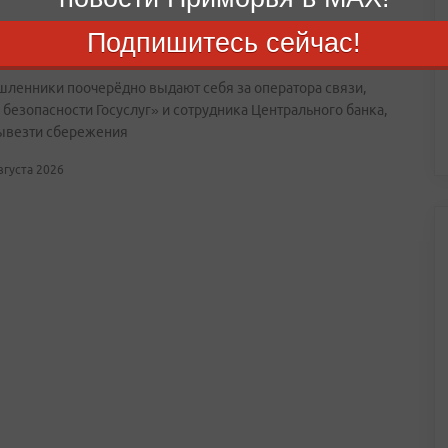
Подпишитесь сейчас!
й схеме мошенников рассказали в МВД
ленники поочерёдно выдают себя за оператора связи,
 безопасности Госуслуг» и сотрудника Центрального банка,
ывезти сбережения
августа 2026