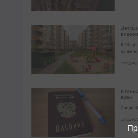
Детски
видео
В Общест
курьеро
сегодня, 
В Мино
вузы
Среди о
сегодня, 
Пр