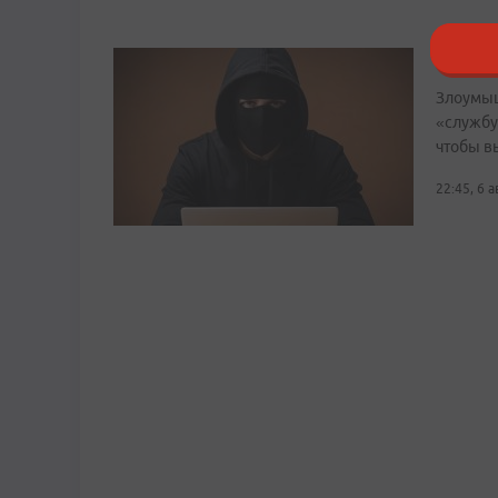
О ново
Злоумыш
«службу
чтобы в
22:45, 6 