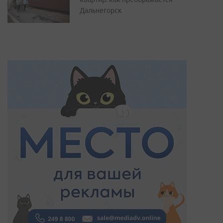
Дальнегорск