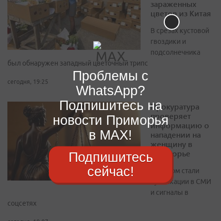
зараженных
цветов из Китая
В срезах кустовой
гвоздики и
подсолнечника
был обнаружен западный цветочный трипс
Проблемы с
сегодня, 19:25
WhatsApp?
Подпишитесь на
Прокуратура
проверяет
новости Приморья
информацию о
в MAX!
нападении на
женщину в
Приморье
Подпишитесь
сейчас!
Поводом стали
публикации в СМИ
и сигналы в
соцсетях