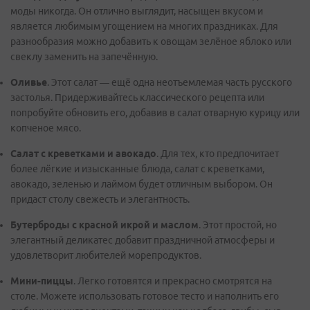
моды никогда. Он отлично выглядит, насыщен вкусом и
является любимым угощением на многих праздниках. Для
разнообразия можно добавить к овощам зелёное яблоко или
свеклу заменить на запечённую.
Оливье
. Этот салат — ещё одна неотъемлемая часть русского
застолья. Придерживайтесь классического рецепта или
попробуйте обновить его, добавив в салат отварную курицу или
копченое мясо.
Салат с креветками и авокадо
. Для тех, кто предпочитает
более лёгкие и изысканные блюда, салат с креветками,
авокадо, зеленью и лаймом будет отличным выбором. Он
придаст столу свежесть и элегантность.
Бутерброды с красной икрой и маслом
. Этот простой, но
элегантный деликатес добавит праздничной атмосферы и
удовлетворит любителей морепродуктов.
Мини-пиццы
. Легко готовятся и прекрасно смотрятся на
столе. Можете использовать готовое тесто и наполнить его