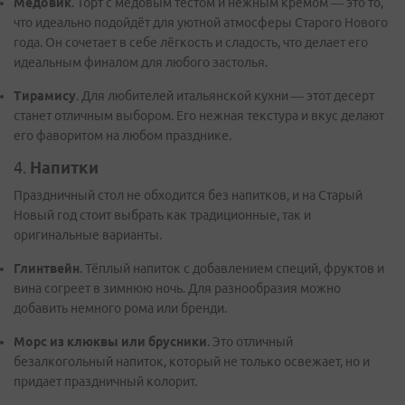
Медовик
. Торт с медовым тестом и нежным кремом — это то,
что идеально подойдёт для уютной атмосферы Старого Нового
года. Он сочетает в себе лёгкость и сладость, что делает его
идеальным финалом для любого застолья.
Тирамису
. Для любителей итальянской кухни — этот десерт
станет отличным выбором. Его нежная текстура и вкус делают
его фаворитом на любом празднике.
4.
Напитки
Праздничный стол не обходится без напитков, и на Старый
Новый год стоит выбрать как традиционные, так и
оригинальные варианты.
Глинтвейн
. Тёплый напиток с добавлением специй, фруктов и
вина согреет в зимнюю ночь. Для разнообразия можно
добавить немного рома или бренди.
Морс из клюквы или брусники
. Это отличный
безалкогольный напиток, который не только освежает, но и
придает праздничный колорит.