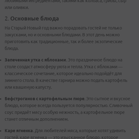
любимыми ингредиентами, такими как колбаса, грибы, сыр
или оливки.
2.
Основные блюда
На Старый Новый год важно порадовать гостей не только
закусками, но и основными блюдами. В этот день можно
приготовить как традиционные, так и более экзотические
блюда.
Запеченная утка с яблоками
. Это праздничное блюдо на
столе создаст атмосферу уюта и тепла. Утка с яблоками —
классическое сочетание, которое идеально подойдёт для
зимнего стола. В качестве гарнира можно подать картофель
или квашеную капусту.
Бефстроганов с картофельным пюре
. Это сытное и вкусное
блюдо, которое всегда пользуется популярностью. Сливочный
соус придаёт мясу особую нежность, а картофельное пюре
станет отличным дополнением.
Каре ягненка
. Для любителей мяса, которые хотят удивить
гостей, каре ягненка — это изысканное блюдо, которое