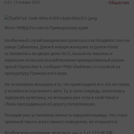
0:21, 13 января 2025
Общество
Фото: УМВД России по Приморскому краю
Необычный случай вандализма произошел во Владивостоке на
улице Сабанеева. Днем 8 января женщина за рулем Haval
остановилась во дворе дома №15, вышла из машины и
маркером исписала оскорблениями припаркованный рядом
чужой Toyota Rav 4, сообщает РИА VladNews со ссылкой на
прокуратуру Приморского края.
Не остановило женщину и то, что происходило все это на глазах
у хозяйки испорченного авто. Та, в свою очередь, попыталась
задержать хулиганку, но женщина уже села в свой Haval и
сбила преградившую ей дорогу потерпевшую.
Полиция уже установила личность нарушительницы. Что стало
причиной такого агрессивного поведения, не оглашается.
Возбуждено уголовное дело по п. «а» ч. 1 ст. 213 УК РФ