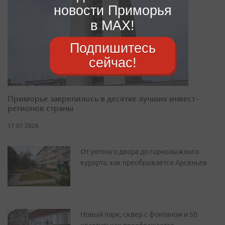
новости Приморья
в MAX!
Подпишитесь
сейчас!
Приморье закрепилось в десятке лучших инвест-
регионов страны
17.07.2026
От уютного двора до горнолыжного
курорта: как преображается Арсеньев
Новый парк, сквер с фонтаном и 50