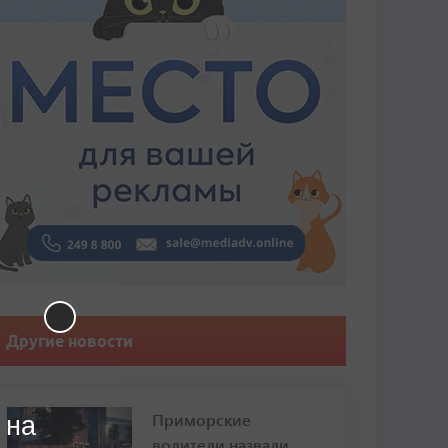
Другие новости
Приморские
 на
водители назвали