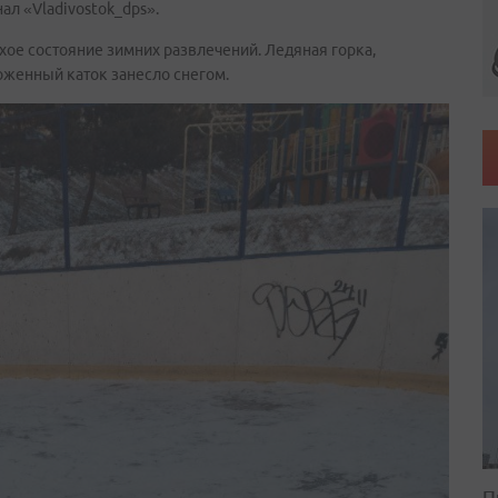
ал «Vladivostok_dps».
ое состояние зимних развлечений. Ледяная горка,
ложенный каток занесло снегом.
П