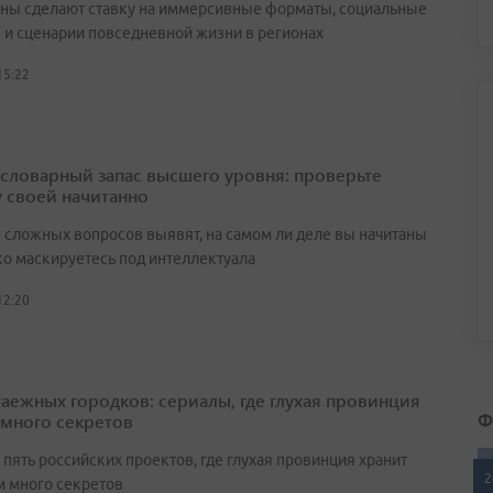
ны сделают ставку на иммерсивные форматы, социальные
 и сценарии повседневной жизни в регионах
15:22
а словарный запас высшего уровня: проверьте
у своей начитанно
0 сложных вопросов выявят, на самом ли деле вы начитаны
ко маскируетесь под интеллектуала
12:20
таежных городков: сериалы, где глухая провинция
Ф
 много секретов
пять российских проектов, где глухая провинция хранит
2
 много секретов