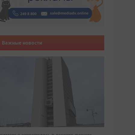
Важные новости
риморье закрепилось в десятке лучших