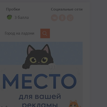
Пробки
Социальные сети
3 балла
Город на ладони