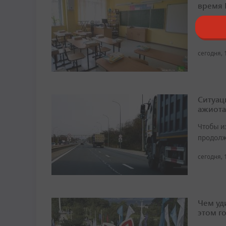
время
Торжест
сентябр
сегодня, 
Ситуац
ажиота
Чтобы и
продолж
сегодня, 
Чем уд
этом г