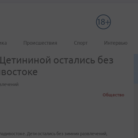
ика
Происшествия
Спорт
Интервью
Щетининой остались без
ивостоке
звлечений
Общество
Владивостоке. Дети остались без зимних развлечений,