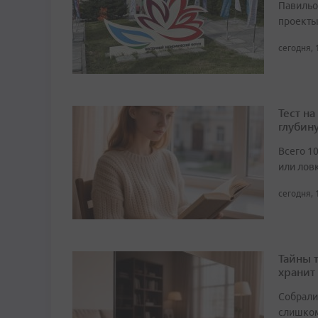
Павильо
проекты
сегодня, 
Тест н
глубин
Всего 1
или лов
сегодня, 
Тайны 
хранит
Собрали 
слишком