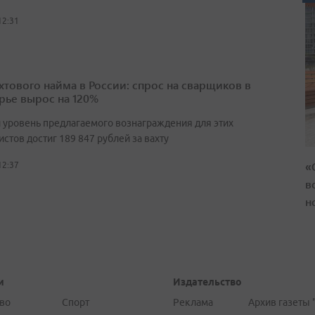
12:31
ахтового найма в России: спрос на сварщиков в
ье вырос на 120%
 уровень предлагаемого вознаграждения для этих
стов достиг 189 847 рублей за вахту
«
12:37
в
н
и
Издательство
во
Спорт
Реклама
Архив газеты 