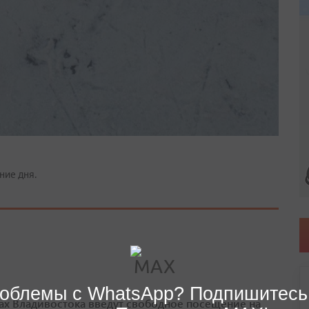
ние дня.
облемы с WhatsApp? Подпишитесь
ах Владивостока введут свободное посещение на