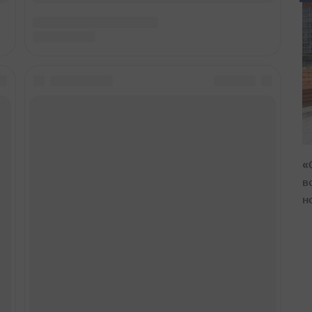
«
в
н