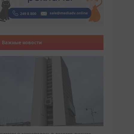
Важные новости
риморье закрепилось в десятке лучших