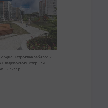
Сердце Патрокла» забилось:
о Владивостоке открыли
овый сквер