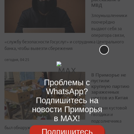
МВД
Злоумышленники
поочерёдно
выдают себя за
оператора связи,
«службу безопасности Госуслуг» и сотрудника Центрального
банка, чтобы вывезти сбережения
сегодня, 04:25
В Приморье не
пустили
Проблемы с
крупную партию
WhatsApp?
зараженных
цветов из Китая
Подпишитесь на
новости Приморья
В срезах кустовой
гвоздики и
в MAX!
подсолнечника
был обнаружен западный цветочный трипс
Подпишитесь