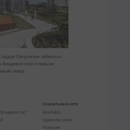
Сердце Патрокла» забилось:
о Владивостоке открыли
овый сквер
Социальные сети
"Владивосток"
vkontakte
ей
Одноклассники
Телеграм