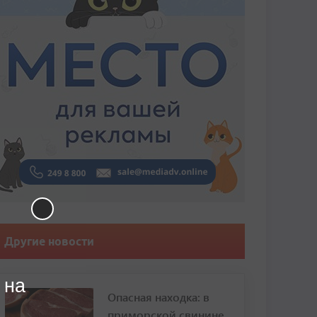
Другие новости
 на
Опасная находка: в
приморской свинине