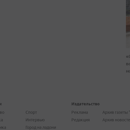
«
в
н
и
Издательство
во
Спорт
Реклама
Архив газеты 
ка
Интервью
Редакция
Архив новост
ика
Город на ладони