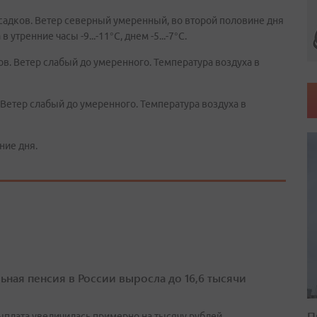
садков. Ветер северный умеренный, во второй половине дня
утренние часы -9...-11°C, днем -5...-7°C.
в. Ветер слабый до умеренного. Температура воздуха в
Ветер слабый до умеренного. Температура воздуха в
ние дня.
ьная пенсия в России выросла до 16,6 тысячи
П
выплата увеличилась примерно на тысячу рублей