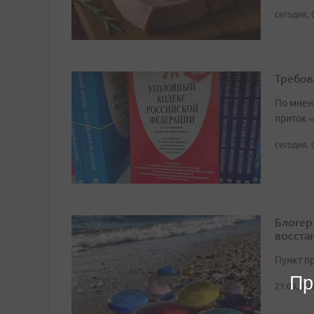
сегодня, 
Требов
По мнен
приток 
сегодня, 
Блогер
восста
Пункт п
Пр
21:03, 8 