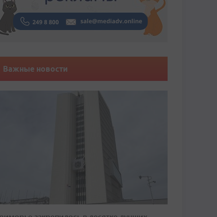
Важные новости
риморье закрепилось в десятке лучших