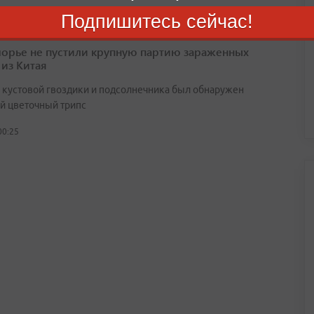
Подпишитесь сейчас!
орье не пустили крупную партию зараженных
 из Китая
х кустовой гвоздики и подсолнечника был обнаружен
й цветочный трипс
00:25