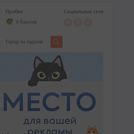
Пробки
Социальные сети
0 баллов
Город на ладони