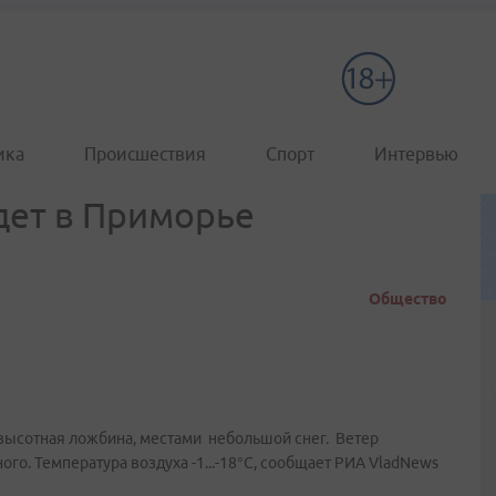
ика
Происшествия
Спорт
Интервью
дет в Приморье
Общество
высотная ложбина, местами небольшой снег. Ветер
го. Температура воздуха -1...-18°C, сообщает РИА VladNews