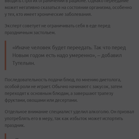
вводить строгих ограничений в рационе. Однако переедание
может негативно сказаться на состоянии организма, особенно
у тех, кто имеет хронические заболевания.
Эксперт советует не ограничивать себя в еде перед
праздничным застольем.
«Иначе человек будет переедать. Так что перед
Новым годом есть надо умеренно», – добавил
Тутельян.
Последовательность подачи блюд, по мнению диетолога,
особой роли не играет. Обычно начинают с закусок, затем
переходят к основным блюдам, а завершают трапезу
фруктами, овощами или десертами.
Отдельное внимание специалист уделил алкоголю. Он призвал
употреблять его в меру, так как избыток может испортить
праздник.