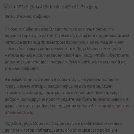
Фото: тг-канал Сафонка
На озере Сафонова во Владивостоке за ночь появилась
ледяная горка для детей. С самого утра на ней с удовольствием
катались дети под присмотром взрослых. Появилась зимняя
забава благодаря доброте местного Деда Мороза: местный
житель ночью носил из своей квартиры воду, чтобы обустроить
детское развлечение, сообщает РИА VladNews со ссылкой на
тг-канал Сафонка.
В комментариях к видео в соцсетях, где мужчина заливает
горку, комментаторы разделились на два лагеря. Одни
стремятся отблагодарить местного героя или помочь ему в
добром деле, другие просят родителей быть внимательными и
даже грозят статьей после недавних событий с
горкой в центре
Владивостока
.
Судьбой Деда Мороза с Сафонки даже озаботился местный
депутат – готов поблагодарить его от лица всего района и