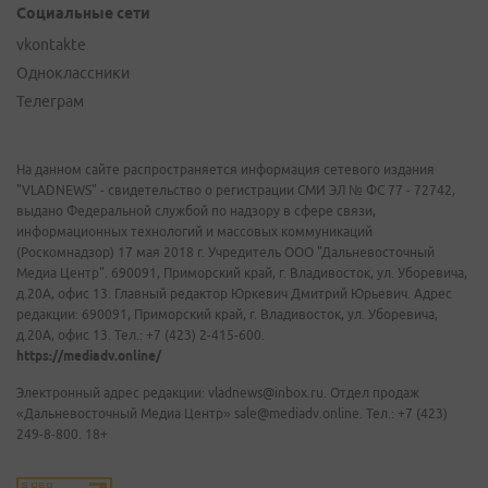
Социальные сети
vkontakte
Одноклассники
Телеграм
На данном сайте распространяется информация сетевого издания
"VLADNEWS" - свидетельство о регистрации СМИ ЭЛ № ФС 77 - 72742,
выдано Федеральной службой по надзору в сфере связи,
информационных технологий и массовых коммуникаций
(Роскомнадзор) 17 мая 2018 г. Учредитель ООО "Дальневосточный
Медиа Центр". 690091, Приморский край, г. Владивосток, ул. Уборевича,
д.20А, офис 13. Главный редактор Юркевич Дмитрий Юрьевич. Адрес
редакции: 690091, Приморский край, г. Владивосток, ул. Уборевича,
д.20А, офис 13. Тел.: +7 (423) 2-415-600.
https://mediadv.online/
Электронный адрес редакции: vladnews@inbox.ru. Отдел продаж
«Дальневосточный Медиа Центр» sale@mediadv.online. Тел.: +7 (423)
249-8-800. 18+