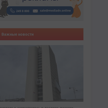
Важные новости
риморье закрепилось в десятке лучших