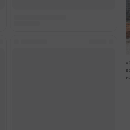
«
в
н