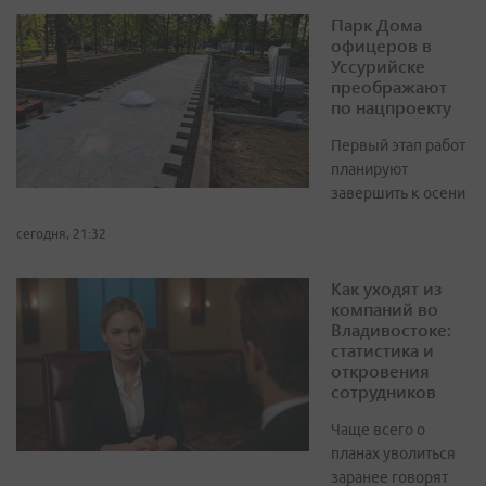
Парк Дома
офицеров в
Уссурийске
преображают
по нацпроекту
Первый этап работ
планируют
завершить к осени
сегодня, 21:32
Как уходят из
компаний во
Владивостоке:
статистика и
откровения
сотрудников
Чаще всего о
планах уволиться
заранее говорят