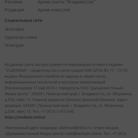
Реклама
Архив газеты "Владивосток"
Редакция
Архив новостей
Социальные сети
vkontakte
Одноклассники
Телеграм
На данном сайте распространяется информация сетевого издания
"VLADNEWS" - свидетельство о регистрации СМИ ЭЛ № ФС 77 - 72742,
выдано Федеральной службой по надзору в сфере связи,
информационных технологий и массовых коммуникаций
(Роскомнадзор) 17 мая 2018 г. Учредитель ООО "Дальневосточный
Медиа Центр". 690091, Приморский край, г. Владивосток, ул. Уборевича,
д.20А, офис 13. Главный редактор Юркевич Дмитрий Юрьевич. Адрес
редакции: 690091, Приморский край, г. Владивосток, ул. Уборевича,
д.20А, офис 13. Тел.: +7 (423) 2-415-600.
https://mediadv.online/
Электронный адрес редакции: vladnews@inbox.ru. Отдел продаж
«Дальневосточный Медиа Центр» sale@mediadv.online. Тел.: +7 (423)