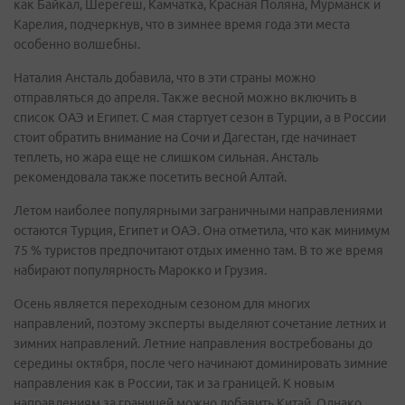
как Байкал, Шерегеш, Камчатка, Красная Поляна, Мурманск и
Карелия, подчеркнув, что в зимнее время года эти места
особенно волшебны.
Наталия Ансталь добавила, что в эти страны можно
отправляться до апреля. Также весной можно включить в
список ОАЭ и Египет. С мая стартует сезон в Турции, а в России
стоит обратить внимание на Сочи и Дагестан, где начинает
теплеть, но жара еще не слишком сильная. Ансталь
рекомендовала также посетить весной Алтай.
Летом наиболее популярными заграничными направлениями
остаются Турция, Египет и ОАЭ. Она отметила, что как минимум
75 % туристов предпочитают отдых именно там. В то же время
набирают популярность Марокко и Грузия.
Осень является переходным сезоном для многих
направлений, поэтому эксперты выделяют сочетание летних и
зимних направлений. Летние направления востребованы до
середины октября, после чего начинают доминировать зимние
направления как в России, так и за границей. К новым
направлениям за границей можно добавить Китай. Однако