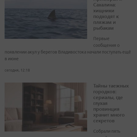
Сахалина:
хищники
подходят к
пляжам и
рыбакам
Первые
сообщения о
появлении акул у берегов Владивостока начали поступать ещё
в июне
сегодня, 12:18
Тайны таежных
городков:
сериалы, где
глухая
провинция
хранит много
секретов
Собрали пять