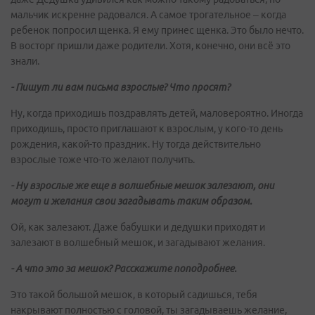
мальчик искренне радовался. А самое трогательное – когда
ребенок попросил щенка. Я ему принес щенка. Это было нечто.
В восторг пришли даже родители. Хотя, конечно, они всё это
знали.
- Пишут ли вам письма взрослые? Что просят?
Ну, когда приходишь поздравлять детей, маловероятно. Иногда
приходишь, просто приглашают к взрослым, у кого-то день
рождения, какой-то праздник. Ну тогда действительно
взрослые тоже что-то желают получить.
- Ну взрослые же еще в волшебные мешок залезают, они
могут и желания свои загадывать таким образом.
Ой, как залезают. Даже бабушки и дедушки приходят и
залезают в волшебный мешок, и загадывают желания.
- А что это за мешок? Расскажите поподробнее.
Это такой большой мешок, в который садишься, тебя
накрывают полностью с головой, ты загадываешь желание,