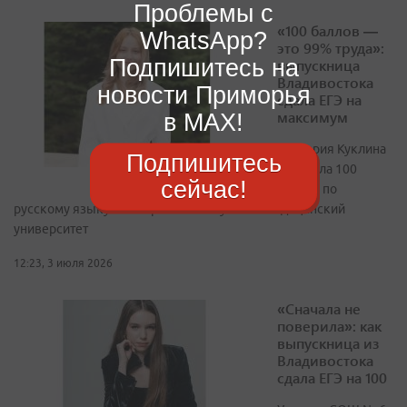
Проблемы с
«100 баллов —
WhatsApp?
это 99% труда»:
Подпишитесь на
выпускница
Владивостока
новости Приморья
сдала ЕГЭ на
максимум
в MAX!
Виктория Куклина
Подпишитесь
получила 100
сейчас!
баллов по
русскому языку и собирается поступать в медицинский
университет
12:23, 3 июля 2026
«Сначала не
поверила»: как
выпускница из
Владивостока
сдала ЕГЭ на 100