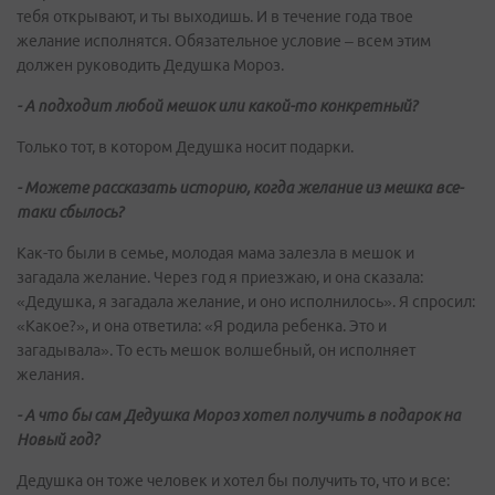
тебя открывают, и ты выходишь. И в течение года твое
желание исполнятся. Обязательное условие – всем этим
должен руководить Дедушка Мороз.
- А подходит любой мешок или какой-то конкретный?
Только тот, в котором Дедушка носит подарки.
- Можете рассказать историю, когда желание из мешка все-
таки сбылось?
Как-то были в семье, молодая мама залезла в мешок и
загадала желание. Через год я приезжаю, и она сказала:
«Дедушка, я загадала желание, и оно исполнилось». Я спросил:
«Какое?», и она ответила: «Я родила ребенка. Это и
загадывала». То есть мешок волшебный, он исполняет
желания.
- А что бы сам Дедушка Мороз хотел получить в подарок на
Новый год?
Дедушка он тоже человек и хотел бы получить то, что и все: