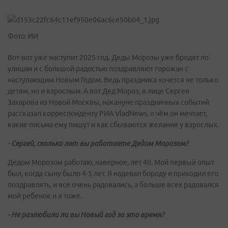
Фото: ИИ
Вот-вот уже наступит 2025 год. Деды Морозы уже бродят по
улицам и с большой радостью поздравляют горожан с
наступающим Новым Годом. Ведь праздника хочется не только
детям, но и взрослым. А вот Дед Мороз, в лице Сергея
Захарова из Новой Москвы, накануне праздничных событий
рассказал корреспонденту РИА VladNews, о чём он мечтает,
какие письма ему пишут и как сбываются желания у взрослых.
- Сергей, сколько лет вы работаете Дедом Морозом?
Дедом Морозом работаю, наверное, лет 40. Мой первый опыт
был, когда сыну было 4-5 лет. Я надевал бороду и приходил его
поздравлять, и все очень радовались, а больше всех радовался
мой ребенок и я тоже.
- Не разлюбили ли вы Новый год за это время?