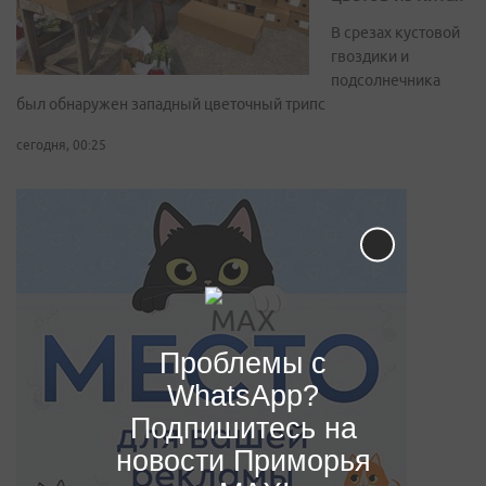
В срезах кустовой
гвоздики и
подсолнечника
был обнаружен западный цветочный трипс
сегодня, 00:25
Проблемы с
WhatsApp?
Подпишитесь на
новости Приморья