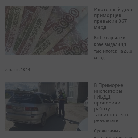
Ипотечный долг
приморцев
превысил 367
млрд
Во II квартале в
крае выдали 4,1
тыс. ипотек на 20,8
млрд
сегодня, 18:14
В Приморье
инспекторы
ГИБДД
проверили
работу
таксистов: есть
результаты
Среди самых
частых проступков