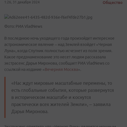
1:26, 31 декабря 2024
Общество
Фото: РИА VladNews
В последнюю ночь уходящего года произойдет интересное
астрономическое явление – над Землей взойдет «Черная
Луна», когда Спутник полностью исчезнет из поля зрения.
Какое предзнаменование это несет людям рассказала
экстрасенс Дарья Миронова, сообщает РИА VladNews со
ссылкой на издание «
Вечерняя Москва
».
«Нас ждут мировые масштабные перемены, то
есть глобальные события, которые развернутся
в историческом масштабе и коснутся
практически всех жителей Земли», – заявила
Дарья Миронова.
Экстрасенс отметила, что «Черная Луна» является мощным