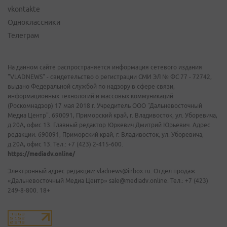
vkontakte
Одноклассники
Телеграм
На данном сайте распространяется информация сетевого издания
"VLADNEWS" - свидетельство о регистрации СМИ ЭЛ № ФС 77 - 72742,
выдано Федеральной службой по надзору в сфере связи,
информационных технологий и массовых коммуникаций
(Роскомнадзор) 17 мая 2018 г. Учредитель ООО "Дальневосточный
Медиа Центр". 690091, Приморский край, г. Владивосток, ул. Уборевича,
д.20А, офис 13. Главный редактор Юркевич Дмитрий Юрьевич. Адрес
редакции: 690091, Приморский край, г. Владивосток, ул. Уборевича,
д.20А, офис 13. Тел.: +7 (423) 2-415-600.
https://mediadv.online/
Электронный адрес редакции: vladnews@inbox.ru. Отдел продаж
«Дальневосточный Медиа Центр» sale@mediadv.online. Тел.: +7 (423)
249-8-800. 18+