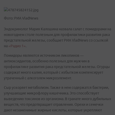
Фото: РИА VladNews
Эндокринолог Мария Калошина назвала салат с помидорами на
новогоднем столе полезным для профилактики развития рака
предстательной железы, сообщает РИА VladNews со ссылкой
на
«Радио 1»
.
Помидоры являются источником ликопинов —
антиоксидантов, особенно полезных для мужчин в
профилактике развития рака предстательной железы. Огурцы
содержат много калия, который с избытком компенсирует
утраченный с алкоголем микроэлемент.
Сыр ускоряет метаболизм. Также в нем содержатся бактерии,
улучшающие микрофлору кишечника. Это способствует
выведению токсинов из организма. В гранате много дубильных
веществ, что предотвращает отравления. Орехи и семечки
дают незаменимые жирные кислоты, которые укрепляют