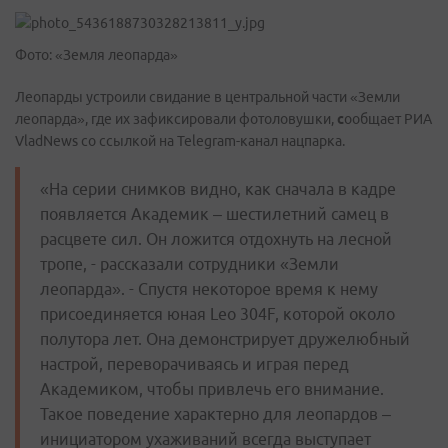
Фото: «Земля леопарда»
Леопарды устроили свидание в центральной части «Земли
леопарда», где их зафиксировали фотоловушки,
с
ообщает РИА
VladNews со ссылкой на Telegram-канал нацпарка.
«На серии снимков видно, как сначала в кадре
появляется Академик – шестилетний самец в
расцвете сил. Он ложится отдохнуть на лесной
тропе, - рассказали сотрудники «Земли
леопарда». - Спустя некоторое время к нему
присоединяется юная Leo 304F, которой около
полутора лет. Она демонстрирует дружелюбный
настрой, переворачиваясь и играя перед
Академиком, чтобы привлечь его внимание.
Такое поведение характерно для леопардов –
инициатором ухаживаний всегда выступает