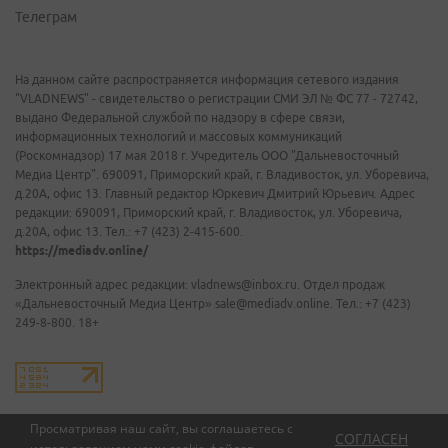
Телеграм
На данном сайте распространяется информация сетевого издания
"VLADNEWS" - свидетельство о регистрации СМИ ЭЛ № ФС 77 - 72742,
выдано Федеральной службой по надзору в сфере связи,
информационных технологий и массовых коммуникаций
(Роскомнадзор) 17 мая 2018 г. Учредитель ООО "Дальневосточный
Медиа Центр". 690091, Приморский край, г. Владивосток, ул. Уборевича,
д.20А, офис 13. Главный редактор Юркевич Дмитрий Юрьевич. Адрес
редакции: 690091, Приморский край, г. Владивосток, ул. Уборевича,
д.20А, офис 13. Тел.: +7 (423) 2-415-600.
https://mediadv.online/
Электронный адрес редакции: vladnews@inbox.ru. Отдел продаж
«Дальневосточный Медиа Центр» sale@mediadv.online. Тел.: +7 (423)
249-8-800. 18+
Просматривая наш сайт, вы соглашаетесь с
СОГЛАСЕН