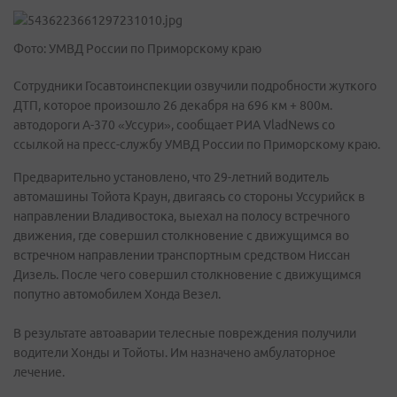
Фото: УМВД России по Приморскому краю
Сотрудники Госавтоинспекции озвучили подробности жуткого
ДТП, которое произошло 26 декабря на 696 км + 800м.
автодороги А-370 «Уссури», сообщает РИА VladNews со
ссылкой на пресс-службу УМВД России по Приморскому краю.
Предварительно установлено, что 29-летний водитель
автомашины Тойота Краун, двигаясь со стороны Уссурийск в
направлении Владивостока, выехал на полосу встречного
движения, где совершил столкновение с движущимся во
встречном направлении транспортным средством Ниссан
Дизель. После чего совершил столкновение с движущимся
попутно автомобилем Хонда Везел.
В результате автоаварии телесные повреждения получили
водители Хонды и Тойоты. Им назначено амбулаторное
лечение.