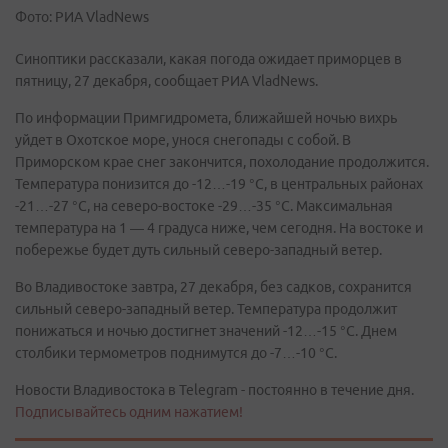
Фото: РИА VladNews
Синоптики рассказали, какая погода ожидает приморцев в
пятницу, 27 декабря, сообщает РИА VladNews.
По информации Примгидромета, ближайшей ночью вихрь
уйдет в Охотское море, унося снегопады с собой. В
Приморском крае снег закончится, похолодание продолжится.
Температура понизится до -12…-19 °C, в центральных районах
-21…-27 °C, на северо-востоке -29…-35 °C. Максимальная
температура на 1 — 4 градуса ниже, чем сегодня. На востоке и
побережье будет дуть сильный северо-западный ветер.
Во Владивостоке завтра, 27 декабря, без садков, сохранится
сильный северо-западный ветер. Температура продолжит
понижаться и ночью достигнет значений -12…-15 °C. Днем
столбики термометров поднимутся до -7…-10 °C.
Новости Владивостока в Telegram - постоянно в течение дня.
Подписывайтесь одним нажатием!