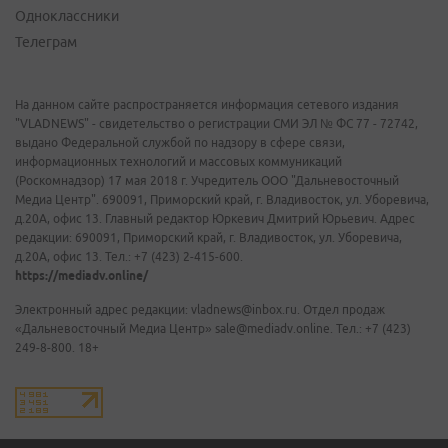
Одноклассники
Телеграм
На данном сайте распространяется информация сетевого издания
"VLADNEWS" - свидетельство о регистрации СМИ ЭЛ № ФС 77 - 72742,
выдано Федеральной службой по надзору в сфере связи,
информационных технологий и массовых коммуникаций
(Роскомнадзор) 17 мая 2018 г. Учредитель ООО "Дальневосточный
Медиа Центр". 690091, Приморский край, г. Владивосток, ул. Уборевича,
д.20А, офис 13. Главный редактор Юркевич Дмитрий Юрьевич. Адрес
редакции: 690091, Приморский край, г. Владивосток, ул. Уборевича,
д.20А, офис 13. Тел.: +7 (423) 2-415-600.
https://mediadv.online/
Электронный адрес редакции: vladnews@inbox.ru. Отдел продаж
«Дальневосточный Медиа Центр» sale@mediadv.online. Тел.: +7 (423)
249-8-800. 18+