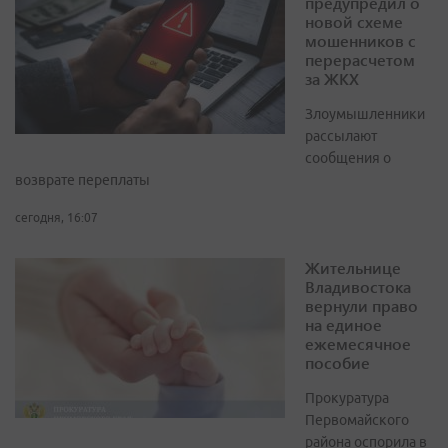
предупредил о
новой схеме
мошенников с
перерасчетом
за ЖКХ
Злоумышленники
рассылают
сообщения о
возврате переплаты
сегодня, 16:07
Жительнице
Владивостока
вернули право
на единое
ежемесячное
пособие
Прокуратура
Первомайского
района оспорила в