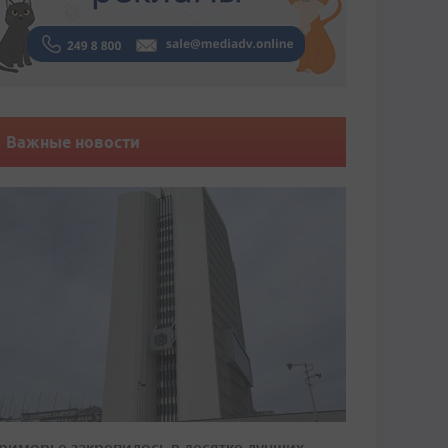
Важные новости
риморье закрепилось в десятке лучших