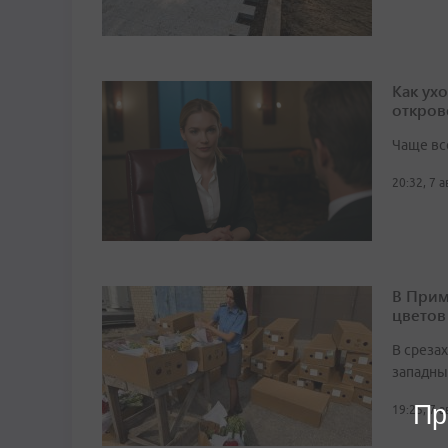
Как ух
откров
Чаще вс
20:32, 7 
В Прим
цветов
В среза
западны
Пр
19:25, 7 