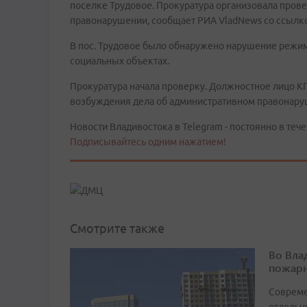
поселке Трудовое. Прокуратура организовала пров
правонарушении, сообщает РИА VladNews со ссылко
В пос. Трудовое было обнаружено нарушение режим
социальных объектах.
Прокуратура начала проверку. Должностное лицо К
возбуждения дела об административном правонарушен
Новости Владивостока в Telegram - постоянно в тече
Подписывайтесь одним нажатием!
Смотрите также
Во Вла
пожарн
Совреме