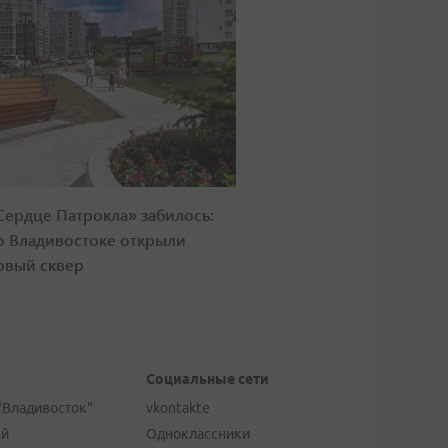
Сердце Патрокла» забилось:
о Владивостоке открыли
овый сквер
Социальные сети
"Владивосток"
vkontakte
ей
Одноклассники