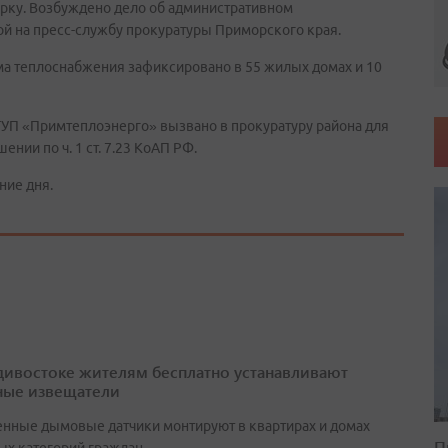
ерку. Возбуждено дело об административном
й на пресс-службу прокуратуры Приморского края.
а теплоснабжения зафиксировано в 55 жилых домах и 10
ГУП «Примтеплоэнерго» вызвано в прокуратуру района для
ии по ч. 1 ст. 7.23 КоАП РФ.
ние дня.
дивостоке жителям бесплатно устанавливают
ые извещатели
нные дымовые датчики монтируют в квартирах и домах
П