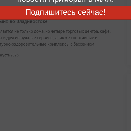
Подпишитесь сейчас!
 парк, школы и дороги: каким будет «Город
ый» во Владивостоке
явятся не только дома, но четыре торговых центра, кафе,
ы и другие нужные сервисы, а также спортивные и
турно-оздоровительные комплексы с бассейном
августа 2026