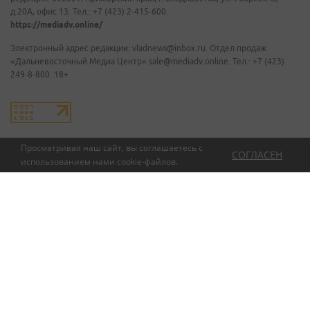
д.20А, офис 13. Тел.: +7 (423) 2-415-600.
https://mediadv.online/
Электронный адрес редакции: vladnews@inbox.ru. Отдел продаж
«Дальневосточный Медиа Центр» sale@mediadv.online. Тел.: +7 (423)
249-8-800. 18+
Просматривая наш сайт, вы соглашаетесь с
СОГЛАСЕН
использованием нами
cookie-файлов
.