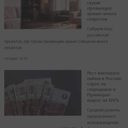
глухая
провинция
хранит много
секретов
Собрали пять
российских
проектов, где глухая провинция хранит слишком много
секретов
сегодня, 12:31
Рост вахтового
найма в России:
спрос на
сварщиков в
Приморье
вырос на 120%
Средний уровень
предлагаемого
вознаграждения