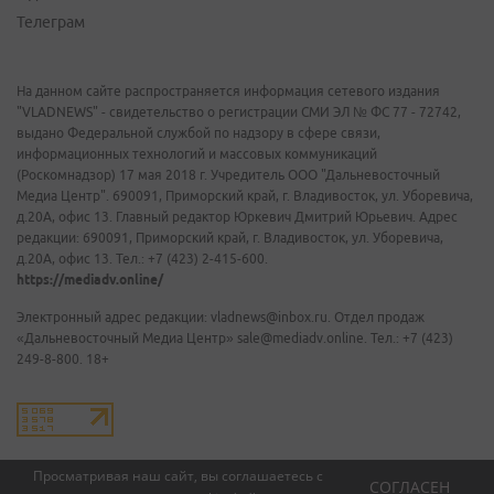
Телеграм
На данном сайте распространяется информация сетевого издания
"VLADNEWS" - свидетельство о регистрации СМИ ЭЛ № ФС 77 - 72742,
выдано Федеральной службой по надзору в сфере связи,
информационных технологий и массовых коммуникаций
(Роскомнадзор) 17 мая 2018 г. Учредитель ООО "Дальневосточный
Медиа Центр". 690091, Приморский край, г. Владивосток, ул. Уборевича,
д.20А, офис 13. Главный редактор Юркевич Дмитрий Юрьевич. Адрес
редакции: 690091, Приморский край, г. Владивосток, ул. Уборевича,
д.20А, офис 13. Тел.: +7 (423) 2-415-600.
https://mediadv.online/
Электронный адрес редакции: vladnews@inbox.ru. Отдел продаж
«Дальневосточный Медиа Центр» sale@mediadv.online. Тел.: +7 (423)
249-8-800. 18+
Просматривая наш сайт, вы соглашаетесь с
СОГЛАСЕН