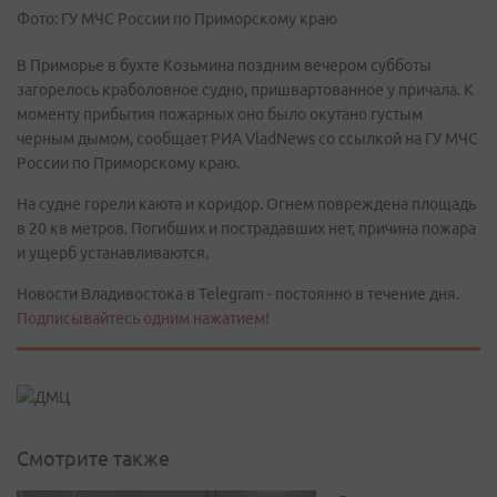
Фото: ГУ МЧС России по Приморскому краю
В Приморье в бухте Козьмина поздним вечером субботы
загорелось краболовное судно, пришвартованное у причала. К
моменту прибытия пожарных оно было окутано густым
черным дымом, сообщает РИА VladNews со ссылкой на ГУ МЧС
России по Приморскому краю.
На судне горели каюта и коридор. Огнем повреждена площадь
в 20 кв метров. Погибших и пострадавших нет, причина пожара
и ущерб устанавливаются.
Новости Владивостока в Telegram - постоянно в течение дня.
Подписывайтесь одним нажатием!
Смотрите также