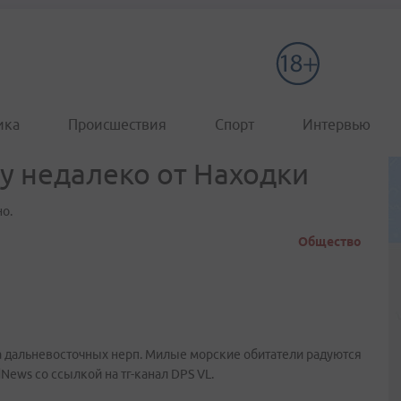
ика
Происшествия
Спорт
Интервью
у недалеко от Находки
о.
Общество
та дальневосточных нерп. Милые морские обитатели радуются
News со ссылкой на тг-канал DPS VL.