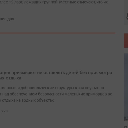
лее 15 ларг, лежащих группой. Местные отмечают, что их
ние дня.
цев призывают не оставлять детей без присмотра
мя отдыха
ственные и добровольческие структуры края неустанно
т над обеспечением безопасности маленьких приморцев во
х отдыха на водных объектах
13:28
П