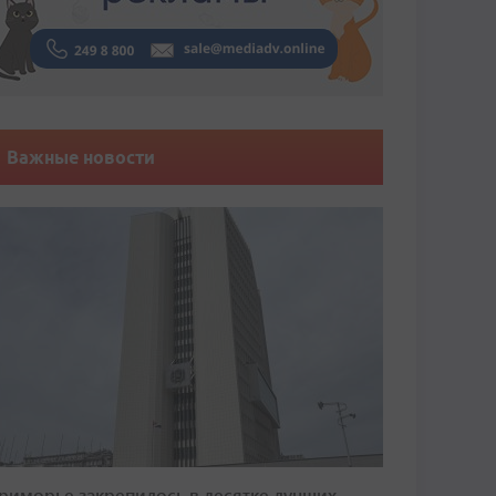
Важные новости
риморье закрепилось в десятке лучших