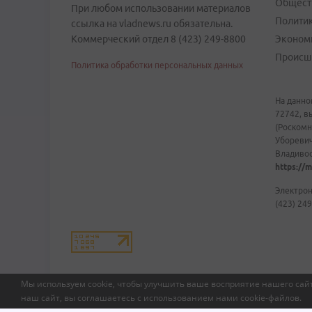
Общест
При любом использовании материалов
Полити
ссылка на vladnews.ru обязательна.
Коммерческий отдел 8 (423) 249-8800
Эконом
Происш
Политика обработки персональных данных
На данно
72742, в
(Роскомн
Уборевич
Владивост
https://m
Электрон
(423) 249
Мы используем cookie, чтобы улучшить ваше восприятие нашего сайт
наш сайт, вы соглашаетесь с использованием нами
cookie-файлов
.