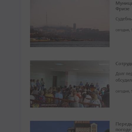
Муници
Фризе
Судебны
сегодня, 
Сотруд
Долг пе
обсудил
сегодня, 
Переды
погоде