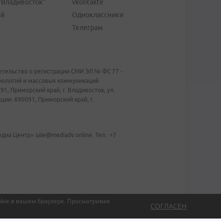
"Владивосток"
vkontakte
ей
Одноклассники
Телеграм
тельство о регистрации СМИ ЭЛ № ФС 77 -
хнологий и массовых коммуникаций
1, Приморский край, г. Владивосток, ул.
ии: 690091, Приморский край, г.
иа Центр» sale@mediadv.online. Тел.: +7
kie в вашем браузере.
Просматривая
СОГЛАСЕН