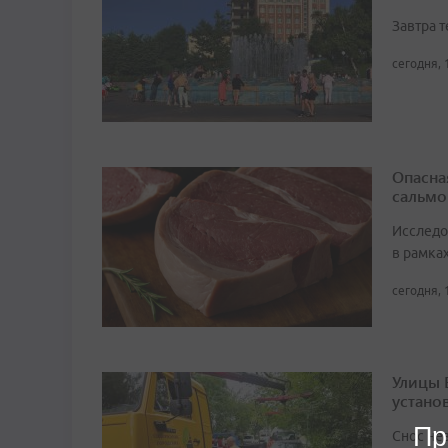
Завтра 
сегодня, 
Опасна
сальмо
Исследо
в рамка
сегодня, 
Улицы 
устано
Пр
Снос не