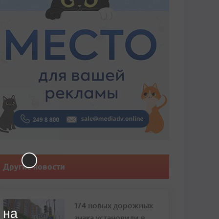
Другие новости
174 новых дорожных
 на
знака установили в