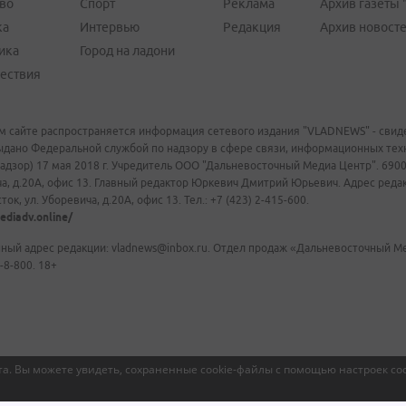
во
Спорт
Реклама
Архив газеты 
ка
Интервью
Редакция
Архив новост
ика
Город на ладони
ествия
м сайте распространяется информация сетевого издания "VLADNEWS" - свиде
ыдано Федеральной службой по надзору в сфере связи, информационных те
адзор) 17 мая 2018 г. Учредитель ООО "Дальневосточный Медиа Центр". 69009
а, д.20А, офис 13. Главный редактор Юркевич Дмитрий Юрьевич. Адрес редакц
ок, ул. Уборевича, д.20А, офис 13. Тел.: +7 (423) 2-415-600.
ediadv.online/
ный адрес редакции: vladnews@inbox.ru. Отдел продаж «Дальневосточный Мед
-8-800. 18+
а. Вы можете увидеть, сохраненные cookie-файлы с помощью настроек coo