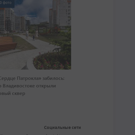
0 фото
Сердце Патрокла» забилось:
о Владивостоке открыли
овый сквер
Социальные сети