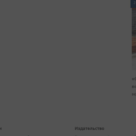
2
«
в
н
и
Издательство