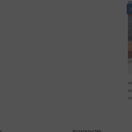
2
«
в
н
и
Издательство