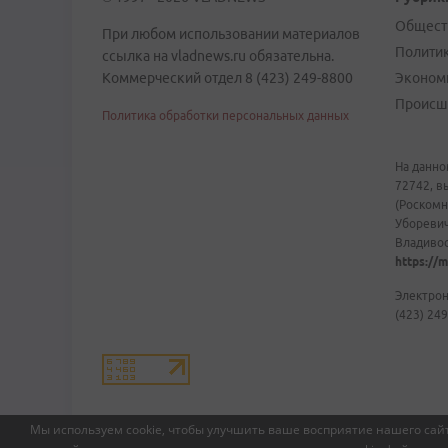
Общест
При любом использовании материалов
Полити
ссылка на vladnews.ru обязательна.
Коммерческий отдел 8 (423) 249-8800
Эконом
Происш
Политика обработки персональных данных
На данно
72742, в
(Роскомн
Уборевич
Владивост
https://m
Электрон
(423) 249
Мы используем cookie, чтобы улучшить ваше восприятие нашего сайт