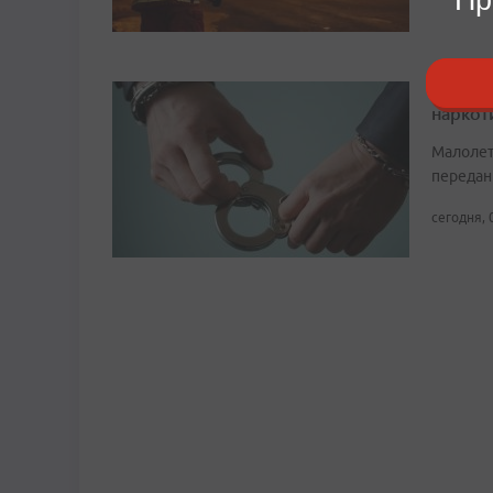
Во Вла
наркот
Малолет
передан
сегодня, 