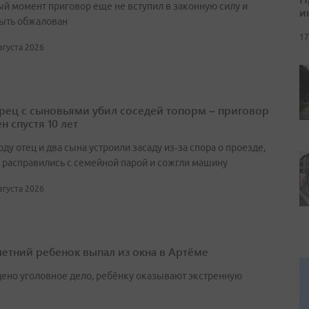
ый момент приговор еще не вступил в законную силу и
и
ыть обжалован
17
августа 2026
ец с сыновьями убил соседей топорм – приговор
н спустя 10 лет
оду отец и два сына устроили засаду из‑за спора о проезде,
 расправились с семейной парой и сожгли машину
августа 2026
етний ребенок выпал из окна в Артёме
ено уголовное дело, ребёнку оказывают экстренную