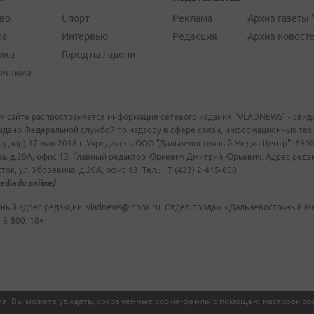
во
Спорт
Реклама
Архив газеты 
ка
Интервью
Редакция
Архив новост
ика
Город на ладони
ествия
м сайте распространяется информация сетевого издания "VLADNEWS" - свиде
ыдано Федеральной службой по надзору в сфере связи, информационных те
адзор) 17 мая 2018 г. Учредитель ООО "Дальневосточный Медиа Центр". 69009
а, д.20А, офис 13. Главный редактор Юркевич Дмитрий Юрьевич. Адрес редакц
ок, ул. Уборевича, д.20А, офис 13. Тел.: +7 (423) 2-415-600.
ediadv.online/
ный адрес редакции: vladnews@inbox.ru. Отдел продаж «Дальневосточный Мед
-8-800. 18+
а. Вы можете увидеть, сохраненные cookie-файлы с помощью настроек coo