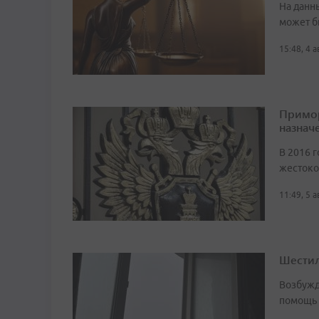
На данн
может б
15:48, 4 
Примор
назначе
В 2016 г
жестоко
11:49, 5 
Шестил
Возбужд
помощь