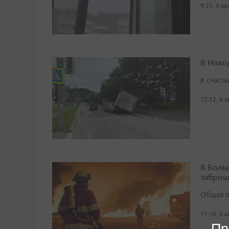
9:21, 6 а
В Нахо
К счасть
12:12, 6 
В Боль
заброш
Общая п
11:16, 6 
Пр