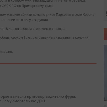
сти, в котором мужчина задушил 11-летнего ребенка,
у СУ СК РФ по Приморскому краю.
есном массиве вблизи дома по улице Парковая в селе Хороль
тношении него силу и задушил.
 18 лет, он работал сторожем в совхозе.
ободы сроком 8 лет, с отбыванием наказания в колонии
ние дня.
орье вынесли приговор водителю фуры,
вшему смертельное ДТП
П