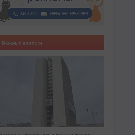
Важные новости
риморье закрепилось в десятке лучших