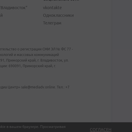
"Владивосток"
vkontakte
ей
Одноклассники
Телеграм
тельство о регистрации СМИ ЭЛ № ФС 77 -
хнологий и массовых коммуникаций
1, Приморский край, г. Владивосток, ул.
ии: 690091, Приморский край, г.
иа Центр» sale@mediadv.online. Тел.: +7
kie в вашем браузере.
Просматривая
СОГЛАСЕН