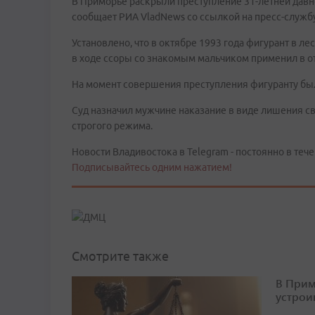
В Приморье раскрыли преступление 31-летней давно
сообщает РИА VladNews со ссылкой на пресс-служб
Установлено, что в октябре 1993 года фигурант в л
в ходе ссоры со знакомым мальчиком применил в о
На момент совершения преступления фигуранту было
Суд назначил мужчине наказание в виде лишения св
строгого режима.
Новости Владивостока в Telegram - постоянно в тече
Подписывайтесь одним нажатием!
Смотрите также
В Прим
устрои