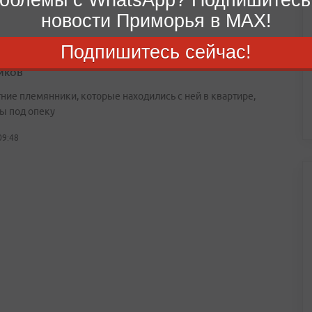
новости Приморья в MAX!
Подпишитесь сейчас!
дивостоке задержали женщину с крупной партией
иков
ние племянники, которые находились с ней в квартире,
ы под опеку
09:48