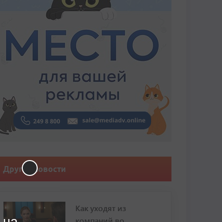
Другие новости
Как уходят из
 на
компаний во