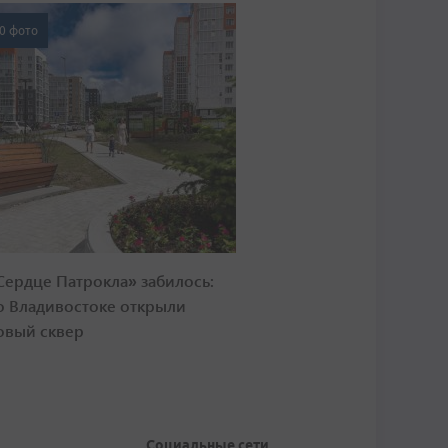
0 фото
Сердце Патрокла» забилось:
о Владивостоке открыли
овый сквер
Социальные сети