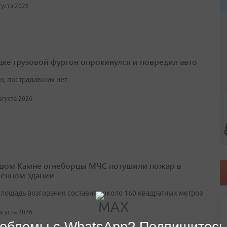
вгуста 2026
дке грузовой фургон опрокинулся и повредил авто
ю, пострадавших нет
августа 2026
шом Камне огнеборцы МЧС потушили пожар в
енном здании
лощадь возгорания составила около 160 квадратных метров
августа 2026
облемы с WhatsApp? Подпишитесь