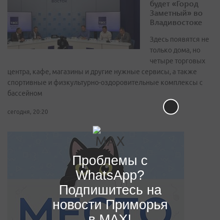
будет «Город
Заметный» во
Владивостоке
Здесь появятся не
только дома, но
четыре торговых
центра, кафе, магазины и другие нужные сервисы, а также
спортивные и физкультурно-оздоровительные комплексы с
бассейном
сегодня, 20:20
Проблемы с
WhatsApp?
Подпишитесь на
новости Приморья
в MAX!