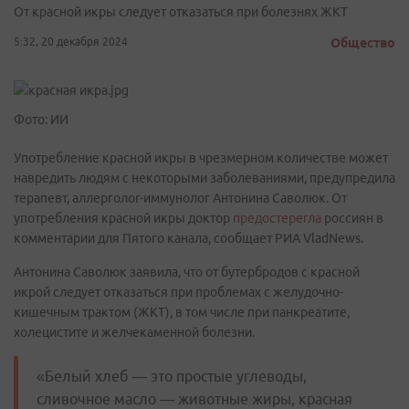
От красной икры следует отказаться при болезнях ЖКТ
5:32, 20 декабря 2024
Общество
Фото: ИИ
Употребление красной икры в чрезмерном количестве может
навредить людям с некоторыми заболеваниями, предупредила
терапевт, аллерголог-иммунолог Антонина Саволюк. От
употребления красной икры доктор
предостерегла
россиян в
комментарии для Пятого канала, сообщает РИА VladNews.
Антонина Саволюк заявила, что от бутербродов с красной
икрой следует отказаться при проблемах с желудочно-
кишечным трактом (ЖКТ), в том числе при панкреатите,
холецистите и желчекаменной болезни.
«Белый хлеб — это простые углеводы,
сливочное масло — животные жиры, красная